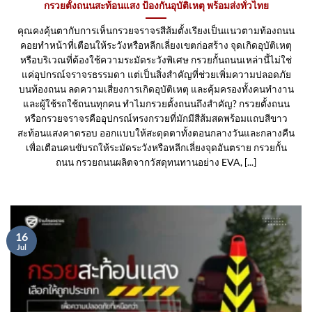
กรวยตั้งถนนสะท้อนแสง ป้องกันอุบัติเหตุ พร้อมส่งทั่วไทย
คุณคงคุ้นตากับการเห็นกรวยจราจรสีส้มตั้งเรียงเป็นแนวตามท้องถนน
คอยทำหน้าที่เตือนให้ระวังหรือหลีกเลี่ยงเขตก่อสร้าง จุดเกิดอุบัติเหตุ
หรือบริเวณที่ต้องใช้ความระมัดระวังพิเศษ กรวยกั้นถนนเหล่านี้ไม่ใช่
แค่อุปกรณ์จราจรธรรมดา แต่เป็นสิ่งสำคัญที่ช่วยเพิ่มความปลอดภัย
บนท้องถนน ลดความเสี่ยงการเกิดอุบัติเหตุ และคุ้มครองทั้งคนทำงาน
และผู้ใช้รถใช้ถนนทุกคน ทำไมกรวยตั้งถนนถึงสำคัญ? กรวยตั้งถนน
หรือกรวยจราจรคืออุปกรณ์ทรงกรวยที่มักมีสีส้มสดพร้อมแถบสีขาว
สะท้อนแสงคาดรอบ ออกแบบให้สะดุดตาทั้งตอนกลางวันและกลางคืน
เพื่อเตือนคนขับรถให้ระมัดระวังหรือหลีกเลี่ยงจุดอันตราย กรวยกั้น
ถนน กรวยถนนผลิตจากวัสดุทนทานอย่าง EVA, [...]
16
Jul