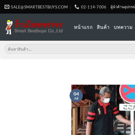
Skip
SALE@SMARTBESTBUYS.COM
02-114-7006
ผู้นำด้านอุปกร
to
content
หน้าแรก
สินค้า
บทความ
Search
for:
04
Jul