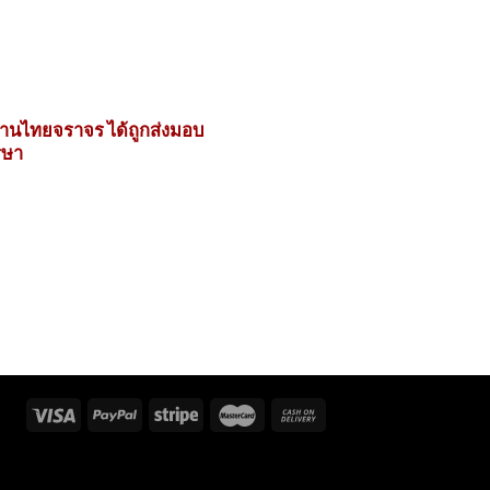
้านไทยจราจร ได้ถูกส่งมอบ
รษา