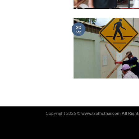
20
Sep
Copyright 2026 ©
www.trafficthai.com All Right