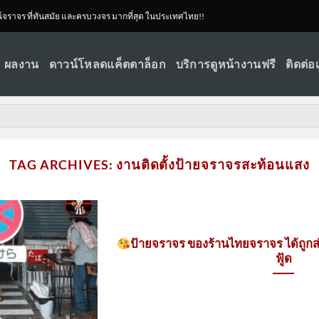
ณ์จราจร ที่ทันสมัย และครบวงจร มากที่สุด ในประเทศไทย!!
ผลงาน
ดาวน์โหลดแค็ตตาล็อก
บริการดูหน้างานฟรี
ติดต่อ
TAG ARCHIVES:
งานติดตั้งป้ายจราจรสะท้อนแสง
ป้ายจราจร ของร้านไทยจราจร ได้ถูกส
ฟู้ด