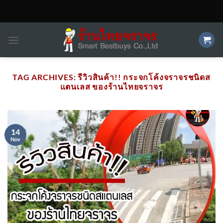
Skip
to
content
TAG ARCHIVES:
รีวิวสินค้า!! กระจกโค้งจราจรชนิดส
แตนเลส ของร้านไทยจราจร
14
Nov