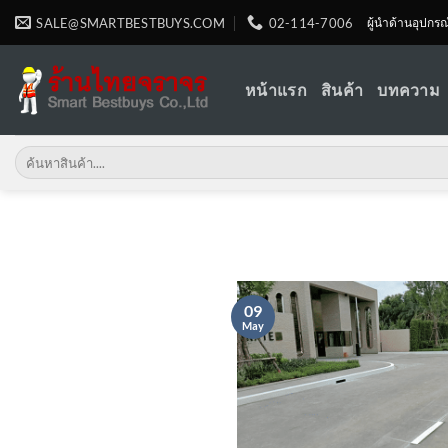
Skip
SALE@SMARTBESTBUYS.COM
02-114-7006
ผู้นำด้านอุปกร
to
content
หน้าแรก
สินค้า
บทความ
Search
for:
09
May