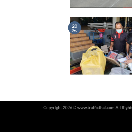
20
Dec
Copyright 2026 ©
www.trafficthai.com All Right