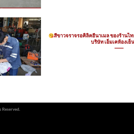
สีขาวจราจรอคิลิคอีนาเมล ของร้านไทย
บริษัท เอ็มเคห้องเย็
s Reserved.