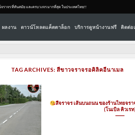
ณ์จราจร ที่ทันสมัย และครบวงจร มากที่สุด ในประเทศไทย!!
ผลงาน
ดาวน์โหลดแค็ตตาล็อก
บริการดูหน้างานฟรี
ติดต่อ
TAG ARCHIVES:
สีขาวจราจรอคิลิคอีนาเมล
สีจราจร เส้นบนถนน ของร้านไทยจราจร
(โนเบิล คิวเรท