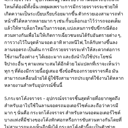
ไหนก็ต้องมีทั้งนั้น เหตุผลเพราะการมีกรวยจราจรจะช่วยให้
เกิดความเป็นระเบียบเรียบร้อยมากขึ้น ตัวกรวยเองสามารถทำ
หน้าที่ได้หลากหลายมาก ๆ เช่น กั้นบล็อกเอาไว้ว่ารถจอดเต็ม
แล้วให้หาบล็อกใหม่ในการจอด, แบ่งเลนการขับขี่กรณีต้อง
สวนทางกันเพื่อไม่ให้เกิดการเฉี่ยวชนจนได้รับอันตรายต่าง ๆ,
การวางไว้ในจุดห้ามจอด อาทิ ทางหนีไฟ, ใกล้กับทางขึ้นลง
ลานจอดรถ เป็นต้น การมี
กรวยจราจร
จะทำให้สะดวกต่อการ
ใช้งานเรื่องต่าง ๆ ได้เยอะมาก และยังนำไปใช้ประโยชน์
จิปาถะอื่น ๆ ตามเหมาะสมได้อีกด้วย ไม่แปลกที่เราจะเห็นว่า
ทุก ๆ ที่ต้องมีกรวยนี้อยู่เสมอ ซึ่งข้อดีของ
กรวยจราจร
คือ มัน
สามารถเคลื่อนย้ายได้ ผู้ใช้จึงสามารถประยุกต์ใช้งานได้หลาก
หลายงานสำหรับอุปกรณ์ชิ้นนี้
5.
กระจกโค้งจราจร
– อุปกรณ์จราจรชิ้นสุดท้ายที่อยากพูดถึง
สำหรับเอาไปใช้ในลานจอดรถมอเตอร์ไซค์และถือว่าควรมี
มาก ๆ นั่นคือ
กระจกโค้งจราจร
สำหรับลานจอดมอเตอร์ไซค์
บางแห่งที่มีช่วงของโค้งหักศอกหรือการขับสวนทางกันโดยที่
ไม่สามารถมองเห็นอีกฝั่งได้ กระจกโค้งตัวนี้จะเป็นตัวช่วย