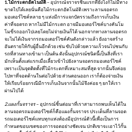
1.
ไม้กระดกอัตโนมัติ
– อุปกรณ์จราจรชิ้นแรกที่ยังไงก็ไม่มีทาง
ขาดไปได้เลยนั่นคือไม้กระดกอัตโนมัติ เพราะลานจอดรถ
มอเตอร์ไซค์หลาย ๆ แห่งมีการแจกบัตรรวมถึงการเก็บเงิน
ค่าที่จอดรถ หากไม่มีไม้กระดก อาจมีมอเตอร์ไซค์บางคันโม
โมขี่รถออกไปเลยโดยไม่จ่ายเงินก็ได้ นอกจากทางลานจอดรถ
จะไม่ได้เงินจากรถมอเตอร์ไซค์คันดังกล่าวแล้ว ยังอาจสร้าง
อันตรายให้กับผู้อื่นอีกด้วย เช่น ขับไปด้วยความเร็วจนไปชนกับ
รถที่สวนทางเข้ามา เป็นต้น ดังนั้นอุปกรณ์ชนิดนี้เป็นสิ่งที่เรา
มักเห็นตั้งแต่แรกเมื่อเลี้ยวเข้าไปยังลานจอดรถมอเตอร์ไซค์
เพราะเป็นจุดติดตั้งที่ไม้กระดกที่เหมาะสมที่สุด จากนั้นจึงค่อย
ไปหาที่จอดด้านในต่อไปด้วย ส่วนตอนออก เราก็ต้องจ่ายเงิน
ให้เรียบร้อยกรณีมีการเก็บเงินจากนั้นไม้จึงค่อย ๆ ยกให้เรา
ผ่านไปได้
2.
แผงกั้นจราจร
– อุปกรณ์ชิ้นต่อมาที่เราสามารถพบเห็นได้ใน
ลานจอดรถมอเตอร์ไซค์ก็คือแผงกั้นจราจร ประเด็นที่ลานจอด
รถมอเตอร์ไซค์แทบทุกแห่งต้องมีอุปกรณ์ตัวนี้เพื่อเป็นการ
กำหนดขอบเขตของการจอดอย่างชัดเจน ปกติเขาจะเอาไว้กั้น