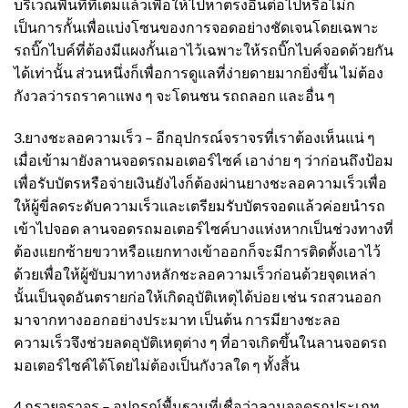
บริเวณพื้นที่ที่เต็มแล้วเพื่อให้ไปหาตรงอื่นต่อไปหรือไม่ก็
เป็นการกั้นเพื่อแบ่งโซนของการจอดอย่างชัดเจนโดยเฉพาะ
รถบิ๊กไบค์ที่ต้องมีแผงกั้นเอาไว้เฉพาะให้รถบิ๊กไบค์จอดด้วยกัน
ได้เท่านั้น ส่วนหนึ่งก็เพื่อการดูแลที่ง่ายดายมากยิ่งขึ้น ไม่ต้อง
กังวลว่ารถราคาแพง ๆ จะโดนชน รถถลอก และอื่น ๆ
3.
ยางชะลอความเร็ว
– อีกอุปกรณ์จราจรที่เราต้องเห็นแน่ ๆ
เมื่อเข้ามายังลานจอดรถมอเตอร์ไซค์ เอาง่าย ๆ ว่าก่อนถึงป้อม
เพื่อรับบัตรหรือจ่ายเงินยังไงก็ต้องผ่านยางชะลอความเร็วเพื่อ
ให้ผู้ขี่ลดระดับความเร็วและเตรียมรับบัตรจอดแล้วค่อยนำรถ
เข้าไปจอด ลานจอดรถมอเตอร์ไซค์บางแห่งหากเป็นช่วงทางที่
ต้องแยกซ้ายขวาหรือแยกทางเข้าออกก็จะมีการติดตั้งเอาไว้
ด้วยเพื่อให้ผู้ขับมาทางหลักชะลอความเร็วก่อนด้วยจุดเหล่า
นั้นเป็นจุดอันตรายก่อให้เกิดอุบัติเหตุได้บ่อย เช่น รถสวนออก
มาจากทางออกอย่างประมาท เป็นต้น การมียางชะลอ
ความเร็วจึงช่วยลดอุบัติเหตุต่าง ๆ ที่อาจเกิดขึ้นในลานจอดรถ
มอเตอร์ไซค์ได้โดยไม่ต้องเป็นกังวลใด ๆ ทั้งสิ้น
4.
กรวยจราจร
– อุปกรณ์พื้นฐานที่เชื่อว่าลานจอดรถประเภท