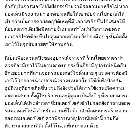
สำคัญในการมองไปยังฝั่งตรงข้ามว่ามีรถสวนมาหรือไม่ หาก
มองเห็นมีรถสวนมา อาจเบรกเพื่อให้เขาขับผ่านไปก่อนก็ได้
เรียกว่าเป็นการช่วยลดอุบัติเหตุที่มีโอกาสเกิดขึ้นได้เสมอให้
น้อยลงกว่าเดิม ยิ่งมีหลายชั้นมากเท่าไหร่หรือลานจอดรถ
มอเตอร์ไซค์ต้องขึ้นไปสูงมากแค่ไหน ยิ่งต้องมีทุก ๆ ชั้นติดตั้ง
เอาไว้ในจุดอับสายตาให้ครบครัน
นี่เป็นเพียงส่วนหนึ่งของอุปกรณ์จราจรที่
ร้านไทยจราจร
ว่า
ควรต้องมีเอาไว้ในลานจอดรถ กระนั้นก็ยังมีอุปกรณ์ชนิดอื่น
อีกเยอะมากที่ลานจอดรถมอเตอร์ไซค์หลาย ๆ แห่งควรต้องมี
เอาไว้ โดยการนำอุปกรณ์จราจรเหล่านี้มาใช้ก็เพื่อป้องกัน
อุบัติเหตุที่อาจเกิดขึ้น รวมถึงยังช่วยให้การใช้งานเกิดความ
สะดวกสบายทั้งผู้ใช้บริการและผู้ดูแล เป็นสิ่งดี ๆ ที่เราสามารถ
มองเห็นได้ประจำเวลาขี่มอเตอร์ไซค์เข้าไปจอดยังตัวลานจอด
รถมอเตอร์ไซค์ สำหรับสถานที่ใดที่กำลังมีแผนการสร้างลาน
จอดรถมอเตอร์ไซค์ ควรพิจารณาอุปกรณ์เหล่านี้ รวมถึง
พิจารณาสถานที่ติดตั้งไว้ในจุดที่เหมาะสมด้วย