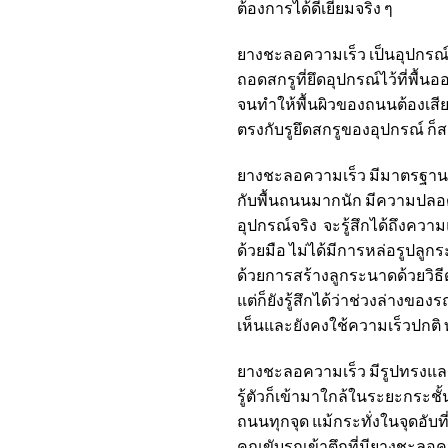
ต้องการได้ดีเยี่ยมจริง ๆ
ยางชะลอความเร็ว
เป็นอุปกรณ์
ถอดสกรูที่ยึดอุปกรณ์ไว้ที่พื้น
จนทำให้พื้นผิวของถนนต้องเสียห
ตรงกับรูยึดสกรูของอุปกรณ์ ก็ส
ยางชะลอความเร็ว
มีมาตรฐานค
กับพื้นถนนมากนัก มีความปลอด
อุปกรณ์จริง จะรู้สึกได้ถึงคว
ด้วยมือ ไม่ได้มีการหล่อรูปลูก
ด้วยการสร้างลูกระนาดด้วยวิธี
แต่ก็ยังรู้สึกได้ว่าช่วงล่างข
เห็นและยังคงใช้ความเร็วปกติ
ยางชะลอความเร็ว
มีรูปทรงแล
รู้ตัวก็เข้ามาใกล้ในระยะกระช
ถนนทุกจุด แม้กระทั่งในจุดอับ
คุณขับรถเข้าตึกที่มี
ยางชะลอคว