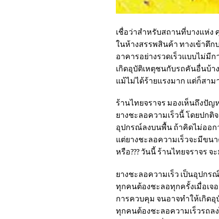
เชื่อว่าสำหรับสถานที่บางแห่ง
ในห้างสรรพสินค้า ทางเข้าตึกบร
อาคารอย่างรวดเร็วแบบไม่มีการชะ
เกิดอุบัติเหตุชนกับรถคันอื่นบ้
แม้ไม่ได้ร้ายแรงมาก แต่ก็สาม
ร้านไทยจราจร
มองเห็นถึงปัญหา
ยางชะลอความเร็ว
นี้ โดยปกต
อุปกรณ์ลงบนพื้น ถ้าคิดไม่ออ
แต่
ยางชะลอความเร็ว
จะมีขนาด
หรือ??? วันนี้
ร้านไทยจราจร
จะม
ยางชะลอความเร็ว
เป็นอุปกรณ์
ทุกคนต้องชะลอทุกครั้งเมื่อเจ
การควบคุม จนอาจทำให้เกิดอุบัติ
ทุกคนต้องชะลอความเร็วรถลงได้