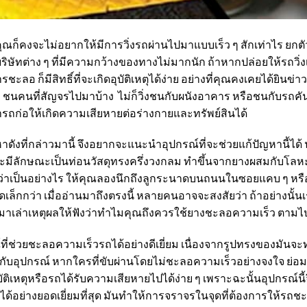
 คุณก็คงจะไม่อยากให้มีการวิ่งรถผ่านไปมาแบบเร็ว ๆ สักเท่าไร ยก
ิษัทต่าง ๆ ที่มีความกว้างของทางไม่มากนัก ถ้าหากปล่อยให้รถวิ่งเร็
ลอ ก็มีสิทธิ์ที่จะเกิดอุบัติเหตุได้ง่าย อย่างที่คุณคงเคยได้ยินข่า
าง ชนคนที่สัญจรไปมาบ้าง ไม่ก็วิ่งชนกับผนังอาคาร หรือชนกับรถคันอื่น
ารถก่อให้เกิดความเสียหายต่อร่างกายและทรัพย์สินได้
ดังที่กล่าวมานี้ จึงอยากจะแนะนำอุปกรณ์ที่จะช่วยแก้ปัญหานี้ได้ น
ิจะมีลักษณะเป็นท่อนวัสดุทรงครึ่งวงกลม ทำขึ้นจากยางผสมกับโลหะ
กว่าเป็นอย่างไร ให้คุณลองนึกถึงลูกระนาดบนถนนในซอยแคบ ๆ หรือใ
เล็กกว่า เมื่ออ่านมาถึงตรงนี้ หลายคนอาจจะสงสัยว่า ถ้าอย่างนั้น
าเล่าเหตุผลให้ฟังว่าทำไมคุณถึงควรใช้
ยางชะลอความเร็ว
ตามไป
ที่ช่วยชะลอความเร็วรถได้อย่างดีเยี่ยม เนื่องจากรูปทรงของมันจ
อกับอุปกรณ์ หากใครที่ขับผ่านโดยไม่ชะลอความเร็วอย่างจงใจ ย่อมท
เหตุหรือรถได้รับความเสียหายไปได้ง่าย ๆ เพราะฉะนั้นอุปกรณ์นี้จึงเป
อย่างยอดเยี่ยมที่สุด มันทำให้การจราจรในจุดที่ต้องการให้รถชะ