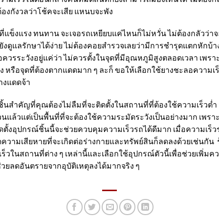
งกังวลว่าโช้คจะเสีย แหนบจะพัง
ที่แข็งแรง ทนทาน จะเจอรถเหยียบแค่ไหนก็ไม่หวั่น ไม่ต้องกลัวว่
ยังดูแลรักษาได้ง่าย ไม่ต้องคอยสำรวจเลยว่ามีการชำรุดแตกหักบ้างหรื
รระวังอยู่แค่ว่า ไม่ควรตั้งในจุดที่มีอุณหภูมิสูงตลอดเวลา เพรา
สูง หรือจุดที่ต้องตากแดดมาก ๆ ละก็ ขอให้เลือกใช้
ยางชะลอความเร
างแดดจ้า
ิ้นสำคัญที่คุณต้องไม่ลืมที่จะติดตั้งในสถานที่ที่ต้องใช้ความเร็วต
นแล้วแต่เป็นพื้นที่ที่จะต้องใช้ความระมัดระวังเป็นอย่างมาก เพราะพ
ดตั้งอุปกรณ์ชิ้นนี้จะช่วยควบคุมความเร็วรถได้ดีมาก เมื่อความเร็วรถ
วามเสียหายที่จะเกิดต่อร่างกายและทรัพย์สินก็ลดลงด้วยเช่นกัน
ในสถานที่ต่าง ๆ เหล่านี้และเลือกใช้อุปกรณ์ตัวนี้เพื่อช่วยเพิ่
ช่วยลดอันตรายจากอุบัติเหตุลงได้มากจริง ๆ