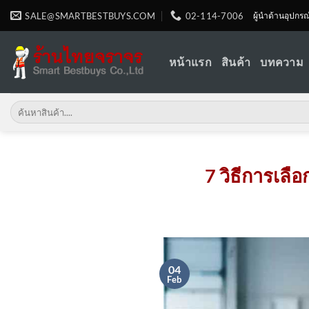
Skip
SALE@SMARTBESTBUYS.COM
02-114-7006
ผู้นำด้านอุปกร
to
content
หน้าแรก
สินค้า
บทความ
Search
for:
7 วิธีการเลื
04
Feb