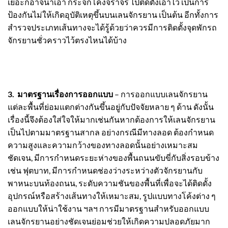
เยอะก็อาจนำเอา กระจกโค้งจราจร ไปติดตั้งเอาไว้ เป็นการ
ป้องกันไม่ให้เกิดอุบัติเหตุขึ้นบนเลนจักรยาน เป็นต้น อีกทั้งการ
สำรวจประเภทเส้นทางจะได้รู้ด้วยว่าควรมีการติดตั้งจุดพักรถ
จักรยานชั่วคราวไว้ตรงไหนได้บ้าง
3. มาตรฐานเรื่องการออกแบบ
– การออกแบบเลนจักรยาน
แต่ละพื้นที่ย่อมแตกต่างกันขึ้นอยู่กับปัจจัยหลาย ๆ ด้าน ดังนั้น
เรื่องนี้จึงต้องใส่ใจให้มากเช่นกันหากต้องการให้เลนจักรยาน
เป็นไปตามมาตรฐานสากล อย่างกรณีมีทางลอด ต้องกำหนด
ความสูงและความกว้างของทางลอดนั้นอย่างเหมาะสม
ชัดเจน, มีการกำหนดระยะห่างของพื้นถนนขับขี่กับสิ่งรอบข้าง
เช่น ฟุตบาท, มีการกำหนดช่องว่างระหว่างตัวจักรยานกับ
พาหนะบนท้องถนน, ระดับความชันของพื้นที่เพื่อจะได้ติดดั้ง
อุปกรณ์หรือสร้างเส้นทางให้เหมาะสม, รูปแบบทางโค้งต่าง ๆ
ออกแบบให้น่าใช้งาน ฯลฯ การมีมาตรฐานสำหรับออกแบบ
เลนจักรยานอย่างชัดเจนย่อมช่วยให้เกิดความปลอดภัยมาก