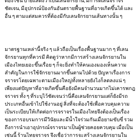
ต้อง เช่น ป้ายแสดงว่าเป็นเลนจักรยาน, มีการตีเส้นจราจร
ชัดเจน, มีอุปกรณ์ป้องกันอันตรายพื้นฐานที่อาจเกิดขึ้นได้ และ
อื่น ๆ ตามแต่สมควรที่ต้องมีกับเลนจักรยานเส้นทางนั้น ๆ
มาตรฐานเหล่านี้จริง ๆ แล้วถือเป็นเรื่องพื้นฐานมาก ๆ ที่เลน
จักรยานทุกที่ควรมี คิดดูว่าหากมีการสร้างเลนจักรยานใน
เมืองไทยเยอะขึ้นเรื่อย ๆ ก็จะยิ่งทำให้คนเองมองเห็นความ
สำคัญในการใช้จักรยานมากขึ้นตามไปด้วย ปัญหาเรื่องการ
จราจรโดยเฉพาะตามเมืองใหญ่ทั้งหลายยังไงก็ลดลงแน่ ๆ
เพียงแต่ปัญหาที่อาจเกิดขึ้นคือยังมีคนจำนวนมากไม่เคารพกฎ
จราจร ทั้ง ๆ ที่ระบุไว้ชัดเจนว่านี่คือเลนจักรยานแต่ก็ยังมีรถ
ประเภทอื่นเข้าไปใช้งานอยู่ สิ่งที่จะต้องใช้เพื่อควบคุมความ
เป็นระเบียบให้เกิดต่อการจราจรในเมืองไทยจึงต้องเป็นเรื่อง
ของการอบรมการมีวินัยและมีน้ำใจร่วมกันเมื่อยามขับขี่ รวม
ถึงการนำเอาอุปกรณ์จราจรมาเป็นผู้ช่วยคอยควบคุม เมื่อเป็น
เช่นนี้ ร้านไทยจราจร จึงเชื่อว่าการจะสร้างเลนจักรยานใน