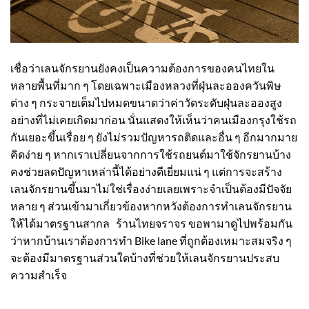
เชื่อว่าเลนจักรยานยังคงเป็นความต้องการของคนไทยใน
หลายพื้นที่มาก ๆ โดยเฉพาะเมืองหลวงที่ฝุ่นละอองควันพิษ
ต่าง ๆ กระจายเต็มไปหมดขนาดว่าค่าวัดระดับฝุ่นละอองสูง
อย่างที่ไม่เคยเกิดมาก่อน นั่นแสดงให้เห็นว่าคนเมืองกรุงใช้รถ
กันเยอะขึ้นเรื่อย ๆ ยังไม่รวมปัญหารถติดและอื่น ๆ อีกมากมาย
คิดง่าย ๆ หากเราเปลี่ยนจากการใช้รถยนต์มาใช้จักรยานบ้าง
คงช่วยลดปัญหาเหล่านี้ได้อย่างดีเยี่ยมแน่ ๆ แต่การจะสร้าง
เลนจักรยานขึ้นมาไม่ใช่เรื่องง่ายเลยเพราะจำเป็นต้องมีปัจจัย
หลาย ๆ ส่วนเข้ามาเกี่ยวข้องหากหวังต้องการทำเลนจักรยาน
ให้ได้มาตรฐานสากล ร้านไทยจราจร ขอพามาดูไปพร้อมกัน
ว่าหากบ้านเราต้องการทำ Bike lane ที่ถูกต้องเหมาะสมจริง ๆ
จะต้องมีมาตรฐานส่วนใดบ้างที่ช่วยให้เลนจักรยานประสบ
ความสำเร็จ