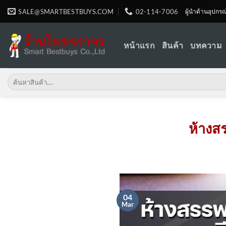
Skip
SALE@SMARTBESTBUYS.COM
02-114-7006
ผู้นำด้านอุปกร
to
content
หน้าแรก
สินค้า
บทความ
Search
for:
ห้างสร
04
Mar