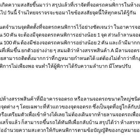
เกิดความสงสัยขึ้นมาว่า สรุปแล้วที่เราจัดที่จอดรถคนพิการในห้างอย
ไป วันนี้ ร้านไทยจราจรจะขอมาไขข้อสงสัยจุดนี้ให้ทุกคนได้รู้กัน
ำนวนจุดติดตั้งที่จอดรถคนพิการไว้อย่างชัดเจนว่า ในอาคารจอ
กิน 50 คัน จะต้องมีจุดจอดรถคนพิการอย่างน้อย 1 จุด ส่วนถ้าลาน
น 100 คัน ต้องมีช่องจอดรถคนพิการอย่างน้อย 2 คัน และถ้ามีมากกว
นที่เพิ่มขึ้น ยกตัวอย่างง่าย ๆ สมมติว่าห้างสรรพสินค้า A มีลานจอดรถ
ดยสามารถติดตั้งมากกว่าที่กฎหมายกำหนดได้ แต่ต้องไม่ต่ำกว่าที
พิการไม่เพียงพอ จนทำให้ผู้พิการได้รับความลำบาก มีโทษปรับ
สไปห้างสรรพสินค้าที่มีอาคารจอดรถ หรือลานจอดรถขนาดใหญ่ชนิดที
ต่าง ๆ โดยเฉพาะที่หัวแถวของจุดจอดรถ ซึ่งเป็นจุดที่อยู่ใกล้กับประต
ือเตรียมตัวเพื่อเข้าห้างได้เลย ไม่ต้องเดินจากท้ายลานจอดรถเพื่อเข
ร็จแล้ว ก็สามารถขึ้นรถได้ทันทีเพื่อกลับบ้าน สรุปได้ว่า ห้างสร
เพื่ออำนวยความสะดวกให้กับคนพิการตามข้อบัญญัติของกฎหมายอยู