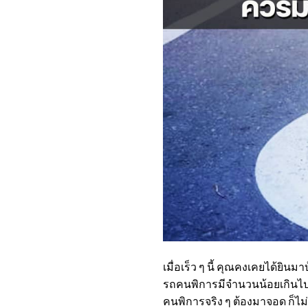
เมื่อเร็ว ๆ นี้ คุณคงเคยได้ยิ
รถคนพิการมีจำนวนน้อยเกินไปบ้า
คนพิการจริง ๆ ต้องมาจอด ก็ไม