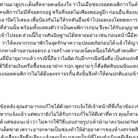
่านมาดูประเด็นที่หลายคนข้องใจ ว่าในเมื่อช่องจอดคนพิการในห้า
คนพิการไม่มีที่จอดรถอยู่ หรือที่จอดไม่เพียงพออยู่อีก ก่อนอื่น ต
มาปิดไว้เสมอ เพื่อป้องกันไม่ให้รถคันอื่นเข้าไปจอดเองโดยพลกา
ที่ส่วนนั้น พร้อมทั้งแสดงตัวว่าเป็นคนพิการก่อน จึงจะได้รับอนุญาต
เข้าไปจอด ส่วนนี้ก็อาจสันนิษฐานได้หลายอย่าง เช่น ก่อนหน้านี้มีค
 ว่าให้ลงจากรถมาพักในจุดรักษาความปลอดภัยก่อนได้ แล้วให้ญาต
งจากทางด้านลานจอดรถ อาจสร้างความเหน็ดเหนื่อยให้กับตัวคนพิก
ที่มีอายุมากแล้ว กรณีนี้ถือว่าไม่ผิด กับอีกกรณีหนึ่งคือ เป็นคนปกติ
จะใช้วิธีจ่ายเงินหรือซื้อของมาฝาก รปภ. พูดง่าย ๆ ก็คือติดสินบนนั่
ช่องจอดคนพิการไม่ได้มีแผงจราจรกั้น ดังนั้นจึงทำให้คนปกติแอบเข
หลัง คุณสามารถแก้ไขได้ด้วยการแจ้งให้เจ้าหน้าที่ที่เกี่ยวข้อง เ
้าหากแจ้งแล้ว แต่พบว่ายังไม่ได้รับการแก้ไขให้ดีเท่าที่ควร คุ
ได้ แต่ขอแนะนำว่า ไม่ควรใช้วิธีแอบถ่ายรูป แล้วนำมาลง Social 
ญหาเด็ดขาด เพราะอาจกลายเป็นช่องทำให้ฝ่ายอาคารของห้างสรรพสิ
้าเสื่อมเสียชื่อเสียง แล้วคุณก็จะกลายเป็นผู้ที่โดนดำเนินคดีเสียเอ