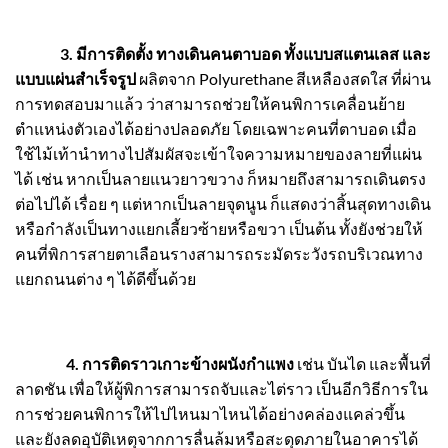
3. มีการติดตั้ง ทางเดินคนตาบอด ทั้งแบบสแตนเลส และ
แบบแผ่นสำเร็จรูป
ผลิตจาก Polyurethane สีเหลืองสดใส ที่ผ่าน
การทดสอบมาแล้ว ว่าสามารถช่วยให้คนพิการเคลื่อนย้าย
ตำแหน่งตัวเองได้อย่างปลอดภัย โดยเฉพาะคนที่ตาบอด เมื่อ
ใช้ไม้เท้านำทางไปสัมผัสจะเข้าใจความหมายของลายที่แผ่น
ได้ เช่น หากเป็นลายแนวยาวขวาง ก็หมายถึงสามารถเดินตรง
ต่อไปได้ เรื่อย ๆ แต่หากเป็นลายจุดนูน ก็แสดงว่าสิ้นสุดทางเดิน
หรือกำลังเป็นทางแยกเลี้ยวซ้ายหรือขวา เป็นต้น ทั้งยังช่วยให้
คนที่พิการสายตาเลือนรางสามารถระมัดระวังรถบริเวณทาง
แยกถนนต่าง ๆ ได้ดีขึ้นด้วย
4. การติดราวเกาะข้างผนังกำแพง
เช่น บันได และพื้นที่
ลาดชัน เพื่อให้ผู้พิการสามารถจับและไต่ราว เป็นอีกวิธีการใน
การช่วยคนพิการให้ไปไหนมาไหนได้อย่างคล่องแคล่วขึ้น
และยังลดอุบัติเหตุจากการลื่นล้มหรือสะดุดภายในอาคารได้