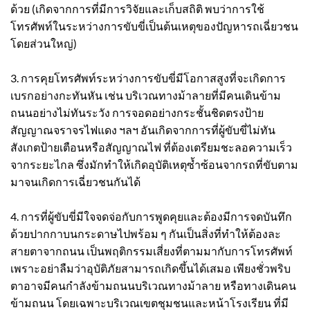
ด้วย (เกิดจากการที่มีการวิจัยและเก็บสถิติ พบว่าการใช้
โทรศัพท์ในระหว่างการขับขี่เป็นต้นเหตุของปัญหารถเฉี่ยวชน
โดยส่วนใหญ่)
3. การคุยโทรศัพท์ระหว่างการขับขี่มีโอกาสสูงที่จะเกิดการ
เบรกอย่างกะทันหัน เช่น บริเวณทางม้าลายที่มีคนเดินข้าม
ถนนอย่างไม่ทันระวัง การจอดอย่างกระชั้นชิดตรงป้าย
สัญญาณจราจรไฟแดง ฯลฯ อันเกิดจากการที่ผู้ขับขี่ไม่ทัน
สังเกตป้ายเตือนหรือสัญญาณไฟ ที่ต้องเตรียมชะลอความเร็ว
จากระยะไกล ซึ่งมักทำให้เกิดอุบัติเหตุซ้ำซ้อนจากรถที่ขับตาม
มาจนเกิดการเฉี่ยวชนกันได้
4. การที่ผู้ขับขี่มีใจจดจ่อกับการพูดคุยและต้องมีการจดบันทึก
ด้วยปากกาบนกระดาษไปพร้อม ๆ กันเป็นสิ่งที่ทำให้ต้องละ
สายตาจากถนน เป็นพฤติกรรมเสี่ยงที่ตามมากับการโทรศัพท์
เพราะอย่าลืมว่าอุบัติภัยสามารถเกิดขึ้นได้เสมอ เพียงชั่วพริบ
ตาอาจมีคนกำลังข้ามถนนบริเวณทางม้าลาย หรือทางเดินคน
ข้ามถนน โดยเฉพาะบริเวณเขตชุมชนและหน้าโรงเรียน ที่มี