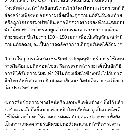
2. ในเวลากลางคืน หากมีความจำเป็นต้องจอดรถเพื่อคุย
โทรศัพท์ แนะนำให้เลือกบริเวณใกล้โคมไฟถนนโซล่าเซลล์ ที่
ส่องสว่างเพียงพอ ลดความเสี่ยงที่จะถูกรถยนต์คันอื่นชนท้าย
หรือถูกโจรกรรมทรัพย์สิน หากมีกรวยจราจรสะท้อนแสงแบบ
พับได้พกพาติดท้ายรถอยู่แล้ว ก็ควรนำมาวางห่างจากด้าน
ท้ายของรถขึ้นไปราว 100 – 150 เมตร เพื่อเป็นสัญลักษณ์ว่ามี
รถยนต์จอดอยู่ จะเป็นการลดอัตราการเกิดอุบัติเหตุได้อีกมาก
3. การใช้อุปกรณ์เสริม เช่น Smalltalk ชุดหูฟัง หรือการใช้แท่น
วางมือถือแบบติดคอนโซลหรือกระจกหน้ารถยนต์ เป็นอีกวิธี
การที่ได้รับความนิยม ทำให้ไม่ต้องเสียมือข้างหนึ่งไปกับการ
ถือโทรศัพท์ สามารถจับพวงมาลัยและบังคับทิศทางรถได้อย่าง
เต็มประสิทธิภาพ
4. การรับข้อความทางไลน์หรือแอพพลิเคชันต่าง ๆ ทิ้งไว้ แล้ว
รอจังหวะเมื่อถึงที่หมายค่อยหยิบโทรศัพท์มาดู เป็นเทคนิคที่
ใช้ได้ดีและไม่ทำให้ขาดการติดต่อกับบุคคลปลายทาง ทั้งยัง
เป็นการแสดงความรับผิดชอบต่อสังคมและหน้าที่ภาระงาน