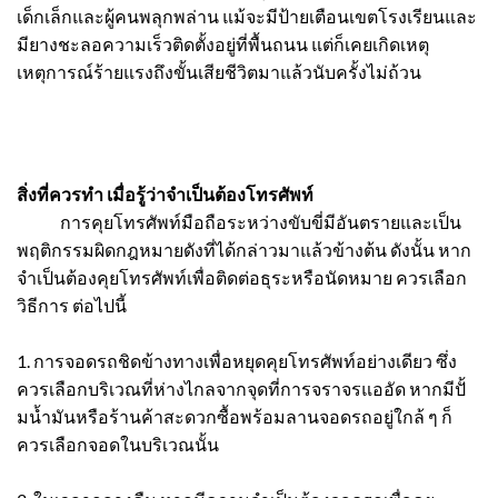
เด็กเล็กและผู้คนพลุกพล่าน แม้จะมีป้ายเตือนเขตโรงเรียนและ
มียางชะลอความเร็วติดตั้งอยู่ที่พื้นถนน แต่ก็เคยเกิดเหตุ
เหตุการณ์ร้ายแรงถึงขั้นเสียชีวิตมาแล้วนับครั้งไม่ถ้วน
สิ่งที่ควรทำ เมื่อรู้ว่าจำเป็นต้องโทรศัพท์
การคุยโทรศัพท์มือถือระหว่างขับขี่มีอันตรายและเป็น
พฤติกรรมผิดกฎหมายดังที่ได้กล่าวมาแล้วข้างต้น ดังนั้น หาก
จำเป็นต้องคุยโทรศัพท์เพื่อติดต่อธุระหรือนัดหมาย ควรเลือก
วิธีการ ต่อไปนี้
1. การจอดรถชิดข้างทางเพื่อหยุดคุยโทรศัพท์อย่างเดียว ซึ่ง
ควรเลือกบริเวณที่ห่างไกลจากจุดที่การจราจรแออัด หากมีปั้
มน้ำมันหรือร้านค้าสะดวกซื้อพร้อมลานจอดรถอยู่ใกล้ ๆ ก็
ควรเลือกจอดในบริเวณนั้น