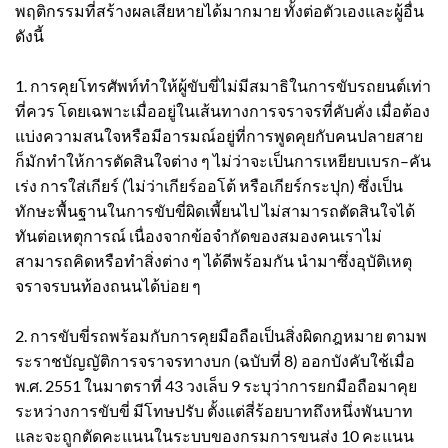
พฤติกรรมที่สร้างผลเสียหายได้มากมาย ทั้งต่อตัวเองและผู้อื่น
ดังนี้
1. การคุยโทรศัพท์ทำให้ผู้ขับขี่ไม่มีสมาธิในการขับรถยนต์เท่า
ที่ควร โดยเฉพาะเมื่ออยู่ในเส้นทางการจราจรที่คับคั่ง เมื่อต้อง
แบ่งความสนใจหรือมีอารมณ์อยู่ที่การพูดคุยกับคนปลายสาย
ก็มักทำให้การตัดสินใจต่าง ๆ ไม่ว่าจะเป็นการเหยียบเบรก–คัน
เร่ง การใส่เกียร์ (ไม่ว่าเกียร์ออโต้ หรือเกียร์กระปุก) ซึ่งเป็น
ทักษะพื้นฐานในการขับขี่ผิดเพี้ยนไป ไม่สามารถตัดสินใจได้
ทันต่อเหตุการณ์ เนื่องจากข้อจำกัดของสมองคนเราไม่
สามารถคิดหรือทำสิ่งต่าง ๆ ได้ดีพร้อมกัน นำมาซึ่งอุบัติเหตุ
จราจรบนท้องถนนได้บ่อย ๆ
2. การขับขี่รถพร้อมกับการคุยมือถือเป็นสิ่งผิดกฎหมาย ตามพ
ระราชบัญญัติการจราจรทางบก (ฉบับที่ 8) ออกบังคับใช้เมื่อ
พ.ศ. 2551 ในมาตราที่ 43 วงเล็บ 9 ระบุว่าการยกมือถือมาคุย
ระหว่างการขับขี่ มีโทษปรับ ตั้งแต่สี่ร้อยบาทถึงหนึ่งพันบาท
และจะถูกตัดคะแนนในระบบของกรมการขนส่ง 10 คะแนน