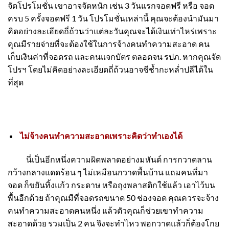
จัดโปรโมชั่น เขาอาจจัดหนัก เช่น 3 วันแรกจอดฟรี หรือ จอด
ครบ 5 ครั้งจอดฟรี 1 วัน โปรโมชั่นเหล่านี้ คุณจะต้องนำมันมา
คิดอย่างละเอียดถี่ถ้วนว่าแต่ละวันคุณจะได้เงินเท่าไหร่เพราะ
คุณมีรายจ่ายที่จะต้องใช้ในการจ้างคนทำความสะอาด คน
เก็บเงินค่าที่จอดรถ และคนแจกบัตร ตลอดจน รปภ. หากคุณจัด
โปรฯ โดยไม่คิดอย่างละเอียดถี่ถ้วนอาจชีช้ำกะหล่ำปลีได้ใน
ที่สุด
ไม่จ้างคนทำความสะอาดเพราะคิดว่าทำเองได้
นี่เป็นอีกหนึ่งความผิดพลาดอย่างมหันต์ การกวาดลาน
กว้างกลางแดดร้อน ๆ ไม่เหมือนกวาดพื้นบ้าน แถมคนที่มา
จอด ก็ขยันทิ้งแก้ว กระดาษ หรือถุงพลาสติกใช้แล้ว เอาไว้บน
พื้นอีกด้วย ถ้าคุณมีที่จอดรถขนาด 50 ช่องจอด คุณควรจะจ้าง
คนทำความสะอาดคนหนึ่ง แล้วตัวคุณก็ช่วยเขาทำความ
สะอาดด้วย รวมเป็น 2 คน จึงจะทำไหว พอกวาดแล้วก็ต้องโกย