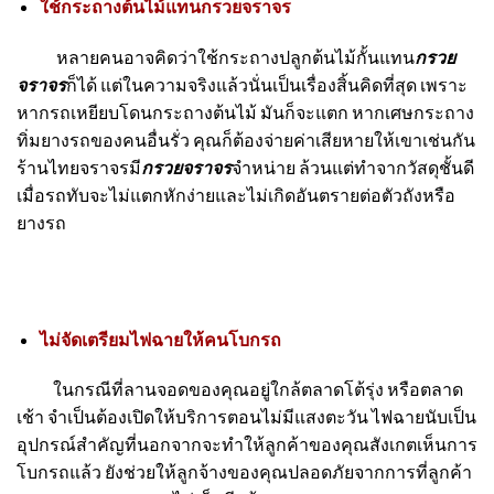
ใช้กระถางต้นไม้แทนกรวยจราจร
หลายคนอาจคิดว่าใช้กระถางปลูกต้นไม้กั้นแทน
กรวย
จราจร
ก็ได้ แต่ในความจริงแล้วนั่นเป็นเรื่องสิ้นคิดที่สุด เพราะ
หากรถเหยียบโดนกระถางต้นไม้ มันก็จะแตก หากเศษกระถาง
ทิ่มยางรถของคนอื่นรั่ว คุณก็ต้องจ่ายค่าเสียหายให้เขาเช่นกัน
ร้านไทยจราจร
มี
กรวยจราจร
จำหน่าย ล้วนแต่ทำจากวัสดุชั้นดี
เมื่อรถทับจะไม่แตกหักง่ายและไม่เกิดอันตรายต่อตัวถังหรือ
ยางรถ
ไม่จัดเตรียมไฟฉายให้คนโบกรถ
ในกรณีที่ลานจอดของคุณอยู่ใกล้ตลาดโต้รุ่ง หรือตลาด
เช้า จำเป็นต้องเปิดให้บริการตอนไม่มีแสงตะวัน
ไฟฉาย
นับเป็น
อุปกรณ์สำคัญที่นอกจากจะทำให้ลูกค้าของคุณสังเกตเห็นการ
โบกรถแล้ว ยังช่วยให้ลูกจ้างของคุณปลอดภัยจากการที่ลูกค้า