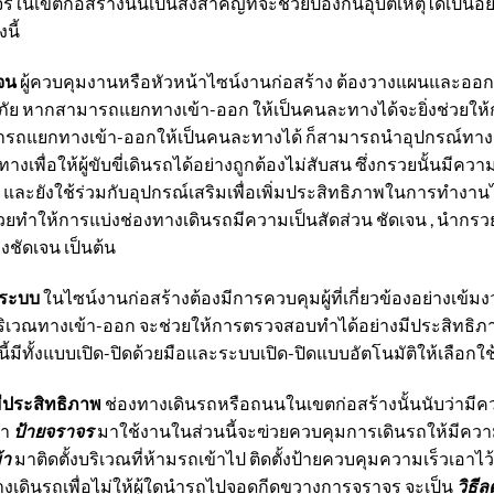
นเขตก่อสร้างนั้นเป็นสิ่งสำคัญที่จะช่วยป้องกันอุบัติเหตุได้เป็น
นี้
เจน
ผู้ควบคุมงานหรือหัวหน้าไซน์งานก่อสร้าง ต้องวางแผนและออก
ย หากสามารถแยกทางเข้า-ออก ให้เป็นคนละทางได้จะยิ่งช่วยให
่สามารถแยกทางเข้า-ออกให้เป็นคนละทางได้ ก็สามารถนำอุปกรณ์ทาง
งเพื่อให้ผู้ขับขี่เดินรถได้อย่างถูกต้องไม่สับสน ซึ่งกรวยนั้นมีคว
ย และยังใช้ร่วมกับอุปกรณ์เสริมเพื่อเพิ่มประสิทธิภาพในการทำงาน
วยทำให้การแบ่งช่องทางเดินรถมีความเป็นสัดส่วน ชัดเจน , นำกรว
างชัดเจน เป็นต้น
ีระบบ
ในไซน์งานก่อสร้างต้องมีการควบคุมผู้ที่เกี่ยวข้องอย่างเข้มง
ริเวณทางเข้า-ออก จะช่วยให้การตรวจสอบทำได้อย่างมีประสิทธิ
กนี้มีทั้งแบบเปิด-ปิดด้วยมือและระบบเปิด-ปิดแบบอัตโนมัติให้เลื
ีประสิทธิภาพ
ช่องทางเดินรถหรือถนนในเขตก่อสร้างนั้นนับว่ามี
นำ
ป้ายจราจร
มาใช้งานในส่วนนี้จะฃ่วยควบคุมการเดินรถให้มีควา
้า
มาติดตั้งบริเวณที่ห้ามรถเข้าไป ติดตั้งป้ายควบคุมความเร็วเอาไว้เ
างเดินรถเพื่อไม่ให้ผู้ใดนำรถไปจอดกีดขวางการจราจร จะเป็น
วิธีล