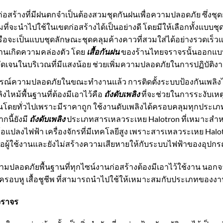
อสร้างที่มีฝนตกจำเป็นต้องสวมชุดกันฝนเพื่อความปลอดภัย ซึ่งชุ
่จะนำไปใช้ในเขตก่อสร้างได้เป็นอย่างดี โดยมีให้เลือกทั้งแบบชุดคล
รือจะเป็นแบบชุดลักษณะชุดคลุมค้างคาวที่สวมใส่ได้อย่างรวดเร็วแล
งานเกิดความคล่องตัว โดย
เสื้อกันฝน
ของร้านไทยจราจรนั้นออกแบ
ัดเจนในบริเวณที่มีแสงน้อย ช่วยเพิ่มความปลอดภัยในการปฏิบัติงาน
ณ์ความปลอดภัยในขณะทำงานแล้ว การติดตั้งระบบป้องกันเพลิงไหม
ิงไหม้พื้นฐานที่ต้องมีเอาไว้คือ
ถังดับเพลิง
ที่จะช่วยในการระงับเหตุเพ
ันโดยทั่วไปเพราะมีราคาถูก ใช้งานดับเพลิงได้ครอบคลุมทุกประเภทเ
นี้ยังมี
ถังดับเพลิง
ประเภทสารเหลวระเหย
Halotron
ที่เหมาะสำหร
้อแปลงไฟฟ้า เครื่องจักรที่มีเทคโลยีสูง เพราะสารเหลวระเหย
Halo
อผู้ใช้งานและยังไม่สร้างความเสียหายให้กับระบบไฟฟ้าของอุปกร
วามปลอดภัยพื้นฐานที่ทุกไซน์งานก่อสร้างต้องมีเอาไว้ใช้งาน นอกจา
ที่ครอบหู เสื้อชูชีพ ที่สามารถนำไปใช้ให้เหมาะสมกับประเภทของงาน
จราจร