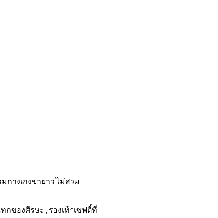
ไม่สวมกางเกงขายาว ไม่สวม
ของศีรษะ , รองเท้าเซฟตี้ที่