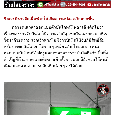
5.ควรมีราวจับเพื่อช่วยให้เกิดความปลอดภัยมากขึ้น
หลายคนเวลาออกแบบตัวบันไดหนีไฟอาจลืมคิดไปว่า
เรื่องของราวจับบันไดก็มีความสำคัญเช่นกัน เพราะเวลาที่เรา
วิ่งมาด้วยความรวดเร็วหากไม่มีราวบันไดให้จับก็มีสิทธิ์ล้ม
หรือร่วงตกบันไดเอาได้ง่าย ๆ เหมือนกัน โดยเฉพาะคนที่
ออกแบบบันไดหนีไฟอยู่นอกตัวอาคารราวบันไดถือว่าเป็นสิ่ง
สำคัญที่ห้ามขาดโดยเด็ดขาด อีกทั้งราวพวกนี้ยังช่วยให้คนที่
เดินไม่สะดวกสามารถจับเพื่อค่อย ๆ ลงได้ด้วย