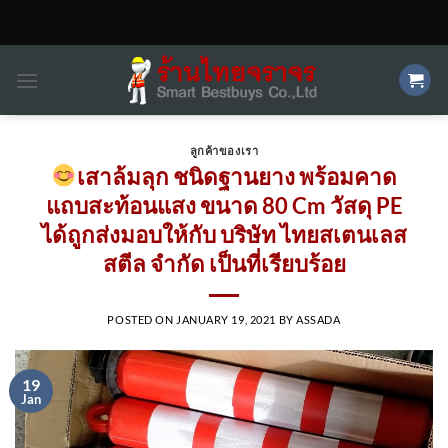
Skip
to
content
ลูกค้าของเรา
เสาล้มลุก ชนิดฐานยาง พร้อมคาด
แถบสะท้อนแสง ขนาด 80 Cm วัสดุ PE
ได้ถูกส่งมอบให้กับ บริษัท ไทยสเตนเลส
สตีล จำกัด เป็นที่เรียบร้อย
POSTED ON
JANUARY 19, 2021
BY
ASSADA
19
Jan