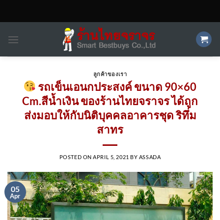
Skip
to
content
ลูกค้าของเรา
รถเข็นเอนกประสงค์ ขนาด 90×60
Cm.สีน้ำเงิน ของร้านไทยจราจร ได้ถูก
ส่งมอบให้กับนิติบุคคลอาคารชุด ริทึ่ม
สาทร
POSTED ON
APRIL 5, 2021
BY
ASSADA
05
Apr