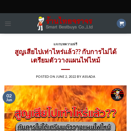
Skip
to
content
แจกบทความฟรี
สูญเสียไปเท่าไหร่แล้ว?? กับการไม่ได้
เตรียมตัววางแผนไฟไหม้
POSTED ON
JUNE 2, 2022
BY
ASSADA
02
Jun