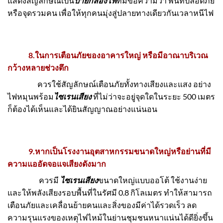
แสดงสัญลักษณ์เป็น
ป้ายกล่องไฟ
ที่มีข้อความว่า พื้นที่ปลอดภัย
หรือจุดรวมคน เพื่อให้ทุกคนมุ่งสู่ปลายทางเดียวกันเวลาหนีไฟ
8.ในการเตือนภัยของอาคารใหญ่ หรือมีอาณาบริเวณ
กว้างหลายช่วงตึก
ควรใช้สัญลักษณ์เตือนภัยทั้งทางเสียงและแสง อย่าง
ไฟหมุนพร้อม
ไซเรนเสียง
ที่ไม่ว่าจะอยู่จุดใดในระยะ 500 เมตร
ก็ต้องได้เห็นและได้ยินสัญญาณอย่างแน่นอน
9.หากเป็นโรงงานอุตสาหกรรมขนาดใหญ่หรือย่านที่มี
ความแออัดจอแจเสียงดังมาก
ควรมี
ไซเรนเสียง
ขนาดใหญ่แบบออโต้ ใช้งานง่าย
และให้พลังเสียงรอบพื้นที่ในรัศมี 0.8 กิโลเมตร ทำให้สามารถ
เตือนภัยและเคลื่อนย้ายคนและสิ่งของมีค่าได้รวดเร็ว ลด
ความรุนแรงของเหตุไฟไหม้ในย่านชุมชนหนาแน่นได้ดียิ่งขึ้น