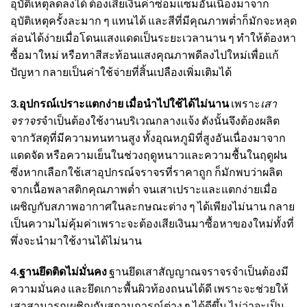
อุบัติเหตุลดลงได้ ต้องเสียเงินค่าซ่อมแซมอันเนื่องมาจาก
อุบัติเหตุครั้งละมาก ๆ แทนได้ และสีที่มีคุณภาพต่ำก็มักจะหลุด
ล่อนได้ง่ายเมื่อโดนแสงแดดเป็นระยะเวลานาน ๆ ทำให้ต้องหา
ซื้อมาใหม่ หรือทาสีสะท้อนแสงคุณภาพดีลงไปใหม่เพื่อแก้
ปัญหา กลายเป็นค่าใช้จ่ายที่สิ้นเปลืองเพิ่มเติมได้
3.อุปกรณ์เปราะแตกง่าย เมื่อนำไปใช้ได้ไม่นาน
เพราะ
เสา
จราจร
จำเป็นต้องใช้งานบริเวณกลางแจ้ง ดังนั้นจึงต้องผลิต
จากวัสดุที่มีความทนทานสูง ทั้งอุณหภูมิที่สูงอันเนื่องมาจาก
แดดจัด หรือความเย็นในช่วงฤดูหนาวและความชื้นในฤดูฝน
ซึ่งหากเลือกใช้เสาอุปกรณ์จราจรที่ราคาถูก ก็มักพบว่าผลิต
จากเนื้อพลาสติกคุณภาพต่ำ จนเสาเปราะและแตกง่ายเมื่อ
เผชิญกับสภาพอากาศในละกษณะต่าง ๆ ได้เพียงไม่นาน กลาย
เป็นความไม่คุ้มค่าเพราะจะต้องเสียเงินมาซื้อหาของใหม่ทั้งที่
พึ่งจะนำมาใช้งานได้ไม่นาน
4.ฐานยึดติดไม่มั่นคง
ฐานยึด
เสาสัญญาณจราจร
จำเป็นต้องมี
ความมั่นคง และยึดเกาะพื้นผิวท้องถนนได้ดี เพราะจะช่วยให้
เสาสามารถเผชิญกับสถานการณ์ต่าง ๆ ได้ดีขึ้น ไม่ว่าจะเป็น