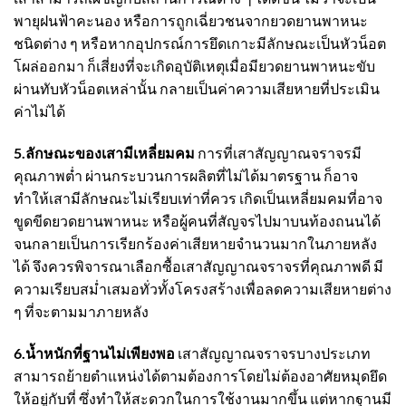
พายุฝนฟ้าคะนอง หรือการถูกเฉี่ยวชนจากยวดยานพาหนะ
ชนิดต่าง ๆ หรือหากอุปกรณ์การยึดเกาะมีลักษณะเป็นหัวน็อต
โผล่ออกมา ก็เสี่ยงที่จะเกิดอุบัติเหตุเมื่อมียวดยานพาหนะขับ
ผ่านทับหัวน็อตเหล่านั้น กลายเป็นค่าความเสียหายที่ประเมิน
ค่าไม่ได้
5.ลักษณะของเสามีเหลี่ยมคม
การที่
เสาสัญญาณจราจร
มี
คุณภาพต่ำ ผ่านกระบวนการผลิตที่ไม่ได้มาตรฐาน ก็อาจ
ทำให้เสามีลักษณะไม่เรียบเท่าที่ควร เกิดเป็นเหลี่ยมคมที่อาจ
ขูดขีดยวดยานพาหนะ หรือผู้คนที่สัญจรไปมาบนท้องถนนได้
จนกลายเป็นการเรียกร้องค่าเสียหายจำนวนมากในภายหลัง
ได้ จึงควรพิจารณาเลือกซื้อ
เสาสัญญาณจราจร
ที่คุณภาพดี มี
ความเรียบสม่ำเสมอทั่วทั้งโครงสร้างเพื่อลดความเสียหายต่าง
ๆ ที่จะตามมาภายหลัง
6.น้ำหนักที่ฐานไม่เพียงพอ
เสาสัญญาณจราจรบางประเภท
สามารถย้ายตำแหน่งได้ตามต้องการโดยไม่ต้องอาศัยหมุดยึด
ให้อยู่กับที่ ซึ่งทำให้สะดวกในการใช้งานมากขึ้น แต่หากฐานมี