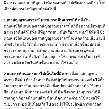
พิจารณาแต่ราคาที่ถูกกว่าท้องตลาดทั่วไปเพียงอย่างเดียว ก็จะ
เสี่ยงต่อการเกิดปัญหาดังต่อไปนี้
1.
เสาสัญญาณจราจร
ไม่สามารถคืนสภาพได้
หนึ่งใน
คุณสมบัติพิเศษของ
เสาสัญญาณ
จราจรนั้นก็คือความยืดหยุ่นที่
สามารถคืนตัวได้ทันทีที่ถูกรถชน , ทับหรือกระแทกได้ทันที ซึ่ง
คุณสมบัติพิเศษของ
เสาสัญญาณจราจร
นี้จะลดความเสียหายที่
เกิดกับรถหรือวัตถุที่มาชนกระแทก ซึ่งหากเลือกซื้ออุปกรณ์
จราจรราคาถูก ก็อาจเกิดความเสียหายกับรถและผู้คนที่
กระแทกเสาได้ ทั้งยังทำให้อายุการใช้งานของเสาสั้นกว่าที่
ควร จนต้องเสียเงินเพื่อซื้อหาเสามาใช้ใหม่ได้
2.แถบสะท้อนแสงมองไม่เห็นในที่มืด
การตั้ง
เสาสัญญาณ
จราจร
ที่ดีนั้น ต้องเป็นการติดตั้งที่ผู้ขับขี่สามารถมองเห็นได้ทั้ง
ในเวลากลางวันและกลางคืน ซึ่งอุปกรณ์ดังกล่าวมักใช้แถบ
สีสะท้อนมาเพิ่มการมองเห็นในที่มืด ซึ่งหากเป็นอุปกรณ์ที่มี
ราคาถูก ก็อาจนำแถบสีสะท้อนที่คุณภาพต่ำมาใช้ ส่งผลให้
ระยะการมองเห็นน้อยเกินไป อาจทำให้ประสิทธิภาพการลด