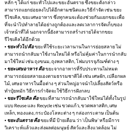
หลัก ๆ ได้แก่ ขยะทั่วไปและขยะอันตราย ซึ่งขยะดังกล่าว
สามารถแยกย่อยลงไปได้อีกตามชนิดและวิธีกำจัด เช่น ขยะ
รีไซเคิล, ขยะเศษอาหาร ซึ่งทุกคนจะต้องช่วยกันแยกขยะเพื่อ
ที่จะนำไปทำลายได้อย่างถูกต้องและลดเวลาการจัดเก็บของ
เจ้าหน้าที่ได้ นอกจากนี้ยังสามารถสร้างรายได้จากขยะ
รีไซเคิลได้อีกด้วย
⦁
ขยะทั่วไป คือ
ขยะที่ใช้ระยะเวลานานในการย่อยสลาย ไม่
สามารถนำกลับมาใช้งานใหม่ได้ หรือไม่คุ้มค่าในการนำกลับ
มาใช้ใหม่ เช่น ถุงขนม, ถุงพลาสติก, โฟมบรรจุภัณฑ์ต่าง ๆ
⦁
ขยะเศษอาหาร คือ
ขยะจากอาหารที่รับประทานไม่หมด
สามารถย่อยสลายเองตามธรรมชาติได้ เช่น เศษผัก, เปลือกผล
ไม้, เศษอาหารในมื้อต่าง ๆ ส่วนใหญ่อาจนำไปเลี้ยงสัตว์หรือ
ทำปุ๋ยหมัก วิธีการกำจัดจะใช้วิธีการฝังกลบ
⦁
ขยะรีไซเคิล คือ
ขยะที่สามารถนำกลับมาใช้ใหม่ได้ทั้งในรูป
แบบ Reuse และ Recycle เช่น ขวดแก้ว, ขวดพลาสติก, เศษ
เหล็ก, ทองแดง, กระป๋องโลหะต่าง ๆ กล่องกระดาษ เป็นต้น
⦁
ขยะอันตราย คือ
ขยะที่มี ป้ายเตือน ว่า ‘เป็นพิษ’ หรือมีการ
วิเคราะห์แล้วและส่งผลต่อมนุษย์ สัตว์และสิ่งแวดล้อม ไม่