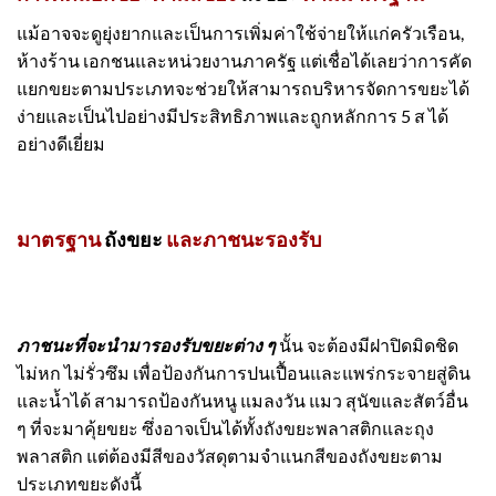
แม้อาจจะดูยุ่งยากและเป็นการเพิ่มค่าใช้จ่ายให้แก่ครัวเรือน,
ห้างร้าน เอกชนและหน่วยงานภาครัฐ แต่เชื่อได้เลยว่าการคัด
แยกขยะตามประเภทจะช่วยให้สามารถบริหารจัดการขยะได้
ง่ายและเป็นไปอย่างมีประสิทธิภาพและถูกหลักการ 5 ส ได้
อย่างดีเยี่ยม
มาตรฐาน
ถังขยะ
และภาชนะรองรับ
ภาชนะที่จะนำมารองรับขยะต่าง ๆ
นั้น จะต้องมีฝาปิดมิดชิด
ไม่หก ไม่รั่วซึม เพื่อป้องกันการปนเปื้อนและแพร่กระจายสู่ดิน
และน้ำได้ สามารถป้องกันหนู แมลงวัน แมว สุนัขและสัตว์อื่น
ๆ ที่จะมาคุ้ยขยะ ซึ่งอาจเป็นได้ทั้ง
ถังขยะ
พลาสติกและถุง
พลาสติก แต่ต้องมีสีของวัสดุตามจำแนกสีของ
ถังขยะ
ตาม
ประเภทขยะดังนี้