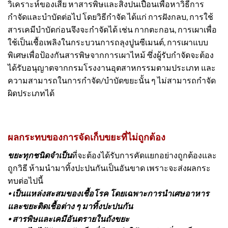
วิเคราะห์ของเสีย หาสารพิษและสิ่งปนเปื้อนเพื่อหาวิธีการ
กำจัดและบำบัดต่อไป โดยวิธีกำจัด ได้แก่ การฝังกลบ, การใช้
สารเคมีบำบัดก่อนจึงจะกำจัดได้ เช่น กากตะกอน, การเผาเพื่อ
ใช้เป็นเชื้อเพลิงในกระบวนการถลุงปูนซีเมนต์, การเผาแบบ
พิเศษเพื่อป้องกันสารพิษจากการเผาไหม้ ซึ่งผู้รับกำจัดจะต้อง
ได้รับอนุญาตจากกรมโรงงานอุตสาหกรรมตามประเภท และ
ความสามารถในการกำจัด/บำบัดขยะนั้น ๆ ไม่สามารถกำจัด
ผิดประเภทได้
ผลกระทบของการจัดเก็บขยะที่ไม่ถูกต้อง
ขยะทุกชนิดจำเป็น
ที่จะต้องได้รับการคัดแยกอย่างถูกต้องและ
ถูกวิธี ห้ามนำมาทิ้งปะปนกันเป็นอันขาด เพราะจะส่งผลกระ
ทบต่อไปนี้
⦁ เป็นแหล่งสะสมของเชื้อโรค โดยเฉพาะการนำเศษอาหาร
และขยะติดเชื้อต่าง ๆ มาทิ้งปะปนกัน
⦁ สารพิษและเคมีอันตรายใน
ถังขยะ