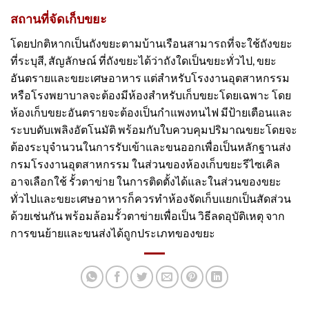
สถานที่จัดเก็บขยะ
โดยปกติหากเป็น
ถังขยะ
ตามบ้านเรือนสามารถที่จะใช้
ถังขยะ
ที่ระบุสี, สัญลักษณ์ ที่
ถังขยะ
ได้ว่าถังใดเป็นขยะทั่วไป, ขยะ
อันตรายและขยะเศษอาหาร แต่สำหรับโรงงานอุตสาหกรรม
หรือโรงพยาบาลจะต้องมีห้องสำหรับเก็บขยะโดยเฉพาะ โดย
ห้องเก็บขยะอันตรายจะต้องเป็นกำแพงทนไฟ มีป้ายเตือนและ
ระบบดับเพลิงอัตโนมัติ พร้อมกับใบควบคุมปริมาณขยะโดยจะ
ต้องระบุจำนวนในการรับเข้าและขนออกเพื่อเป็นหลักฐานส่ง
กรมโรงงานอุตสาหกรรม ในส่วนของห้องเก็บขยะรีไซเคิล
อาจเลือกใช้ รั้วตาข่าย ในการติดตั้งได้และในส่วนของขยะ
ทั่วไปและขยะเศษอาหารก็ควรทำห้องจัดเก็บแยกเป็นสัดส่วน
ด้วยเช่นกัน พร้อมล้อมรั้วตาข่ายเพื่อเป็น วิธีลดอุบัติเหตุ จาก
การขนย้ายและขนส่งได้ถูกประเภทของขยะ