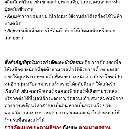
ผลิตภัณฑ์ใหม่ เช่น ขวดแก้ว, พลาสติก, โลหะ, เศษอาหารทำ
ปุ๋ยหมักชีวภาพ
⦁
Repair
การซ่อมแซมให้กลับมาใช้งานต่อได้ เครื่องใช้ไฟฟ้า
บางชนิด
⦁
Reject
หลีกเลี่ยงการใช้สินค้าที่ก่อให้เกิดมลพิษหรือย่อย
สลายยาก
สิ่งสำคัญที่สุดในการกำจัดและบำบัดขยะ
คือ การคัดแยกเพื่อ
ให้เหลือขยะน้อยที่สุดซึ่งสามารถทำได้ด้วยการทิ้งขยะลง
ถัง
ขยะ
ให้ถูกประเภทขยะ อีกทั้งขยะบางชนิดอาจมีประโยชน์กับ
คนอีกกลุ่ม หรือสามารถสร้างรายได้กลับคืนมาให้แก่ครัว
เรือนได้ เช่น คอมพิวเตอร์ จอคอมพิวเตอร์ที่เสียสามารถส่ง
บริจาคต่อได้ที่ มูลนิธิกระจกเงา, วัดสวนแก้ว, สมาคมคนพิการ
ทางการเคลื่อนไหวสากล เป็นต้น หากเป็นขวดแก้ว ขวด
พลาสติก กล่องกระดาษสามารถสะสมและนำไปจำหน่ายให้
ร้านรับซื้อของเก่าได้
การคัดแยกขยะตามสีของ
ถังขยะ
ตามมาตรฐาน