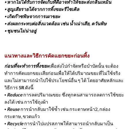
⦁ หากไม่ได้รับการจัดเก็บที่ดีอาจทำให้ขยะส่งกลิ่นเหม็น
⦁ สูญเสียรายได้จากการทิ้งขยะรีไซเคิล
⦁ เกิดก๊าซพิษจากการเผาขยะ
⦁ ส่งผลกระทบต่อสิ่งแวดล้อม เช่น น้ำเน่าเสีย, ควันพิษ
⦁ ชุมชนไม่น่าอยู่
แนวทางและวิธีการคัดแยกขยะก่อนทิ้ง
ก่อนที่จะทำการทิ้งขยะ
เพื่อส่งไปกำจัดหรือบำบัดนั้น จะต้อง
ทำการคัดแยกขยะเสียก่อนเพื่อให้ได้ปริมาณขยะที่ไม่ใช้จริง
และไม่สามารถนำไปใช้ประโยชน์อื่น ๆ ได้ โดยอาศัยหลักและ
วิธีการ
5R
ดังนี้
⦁
Reduce
การลดปริมาณขยะ ซึ่งทุกคนสามารถลดการใช้ขยะ
ลงได้ เช่น การใช้ถุงผ้า
⦁
Reuse
การนำกลับมาใช้ซ้ำ เช่น กระดาษหน้า2, กล่อง
กระดาษ, ขวดแก้ว
⦁
Recycle
การนำไปแปรสภาพให้สามารถนำกลับมาเป็น