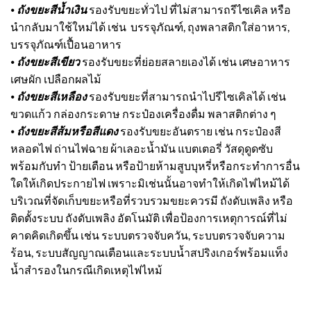
⦁
ถังขยะ
สีน้ำเงิน
รองรับขยะทั่วไป ที่ไม่สามารถรีไซเคิล หรือ
นำกลับมาใช้ใหม่ได้ เช่น บรรจุภัณฑ์, ถุงพลาสติกใส่อาหาร,
บรรจุภัณฑ์เปื้อนอาหาร
⦁
ถังขยะ
สีเขียว
รองรับขยะที่ย่อยสลายเองได้ เช่น เศษอาหาร
เศษผัก เปลือกผลไม้
⦁
ถังขยะ
สีเหลือง
รองรับขยะที่สามารถนำไปรีไซเคิลได้ เช่น
ขวดแก้ว กล่องกระดาษ กระป๋องเครื่องดื่ม พลาสติกต่าง ๆ
⦁
ถังขยะ
สีส้มหรือสีแดง
รองรับขยะอันตราย เช่น กระป๋องสี
หลอดไฟ ถ่านไฟฉาย ผ้าเลอะน้ำมัน แบตเตอรี่ วัสดุดูดซับ
พร้อมกับทำ ป้ายเตือน หรือป้ายห้ามสูบบุหรี่หรือกระทำการอื่น
ใดให้เกิดประกายไฟ เพราะมิเช่นนั้นอาจทำให้เกิดไฟไหม้ได้
บริเวณที่จัดเก็บขยะหรือที่รวบรวมขยะควรมี ถังดับเพลิง หรือ
ติดตั้งระบบ ถังดับเพลิง อัตโนมัติ เพื่อป้องการเหตุการณ์ที่ไม่
คาดคิดเกิดขึ้น เช่น ระบบตรวจจับควัน, ระบบตรวจจับความ
ร้อน, ระบบสัญญาณเตือนและระบบน้ำสปริงเกอร์พร้อมแท็ง
น้ำสำรองในกรณีเกิดเหตุไฟไหม้