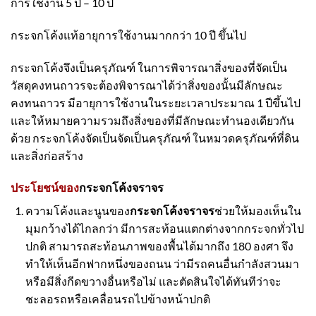
การใช้งาน 5 ปี – 10 ปี
กระจกโค้งแท้
อายุการใช้งานมากกว่า 10 ปี ขึ้นไป
กระจกโค้งจึงเป็นครุภัณฑ์ ในการพิจารณาสิ่งของที่จัดเป็น
วัสดุคงทนถาวรจะต้องพิจารณาได้ว่าสิ่งของนั้นมีลักษณะ
คงทนถาวร มีอายุการใช้งานในระยะเวลาประมาณ 1 ปีขึ้นไป
และให้หมายความรวมถึงสิ่งของที่มีลักษณะทำนองเดียวกัน
ด้วย กระจกโค้งจัดเป็นจัดเป็นครุภัณฑ์ ในหมวดครุภัณฑ์ที่ดิน
และสิ่งก่อสร้าง
ประโยชน์ของ
กระจกโค้งจราจร
ความโค้งและนูนของ
กระจกโค้งจราจร
ช่วยให้มองเห็นใน
มุมกว้างได้ไกลกว่า มีการสะท้อนแตกต่างจากกระจกทั่วไป
ปกติ สามารถสะท้อนภาพของพื้นได้มากถึง 180 องศา จึง
ทำให้เห็นอีกฟากหนึ่งของถนน ว่ามีรถคนอื่นกำลังสวนมา
หรือมีสิ่งกีดขวางอื่นหรือไม่ และตัดสินใจได้ทันทีว่าจะ
ชะลอรถหรือเคลื่อนรถไปข้างหน้าปกติ