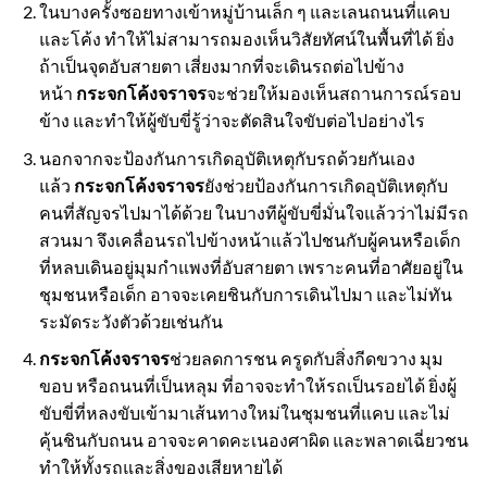
ในบางครั้งซอยทางเข้าหมู่บ้านเล็ก ๆ และเลนถนนที่แคบ
และโค้ง ทำให้ไม่สามารถมองเห็นวิสัยทัศน์ในพื้นที่ได้ ยิ่ง
ถ้าเป็นจุดอับสายตา เสี่ยงมากที่จะเดินรถต่อไปข้าง
หน้า
กระจกโค้งจราจร
จะช่วยให้มองเห็นสถานการณ์รอบ
ข้าง และทำให้ผู้ขับขี่รู้ว่าจะตัดสินใจขับต่อไปอย่างไร
นอกจากจะป้องกันการเกิดอุบัติเหตุกับรถด้วยกันเอง
แล้ว
กระจกโค้งจราจร
ยังช่วยป้องกันการเกิดอุบัติเหตุกับ
คนที่สัญจรไปมาได้ด้วย ในบางทีผู้ขับขี่มั่นใจแล้วว่าไม่มีรถ
สวนมา จึงเคลื่อนรถไปข้างหน้าแล้วไปชนกับผู้คนหรือเด็ก
ที่หลบเดินอยู่มุมกำแพงที่อับสายตา เพราะคนที่อาศัยอยู่ใน
ชุมชนหรือเด็ก อาจจะเคยชินกับการเดินไปมา และไม่ทัน
ระมัดระวังตัวด้วยเช่นกัน
กระจกโค้งจราจร
ช่วยลดการชน ครูดกับสิ่งกีดขวาง มุม
ขอบ หรือถนนที่เป็นหลุม ที่อาจจะทำให้รถเป็นรอยได้ ยิ่งผู้
ขับขี่ที่หลงขับเข้ามาเส้นทางใหม่ในชุมชนที่แคบ และไม่
คุ้นชินกับถนน อาจจะคาดคะเนองศาผิด และพลาดเฉี่ยวชน
ทำให้ทั้งรถและสิ่งของเสียหายได้