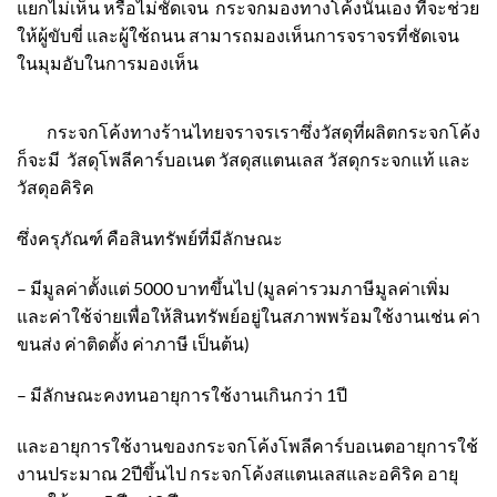
แยกไม่เห็น หรือไม่ชัดเจน กระจกมองทางโค้งนั่นเอง ที่จะช่วย
ให้ผู้ขับขี่ และผู้ใช้ถนน สามารถมองเห็นการจราจรที่ชัดเจน
ในมุมอับในการมองเห็น
กระจกโค้ง
ทางร้านไทยจราจรเราซึ่งวัสดุที่ผลิต
กระจกโค้ง
ก็จะมี
วัสดุโพลีคาร์บอเนต
วัสดุสแตนเลส
วัสดุกระจกแท้
และ
วัสดุอคิริค
ซึ่งครุภัณฑ์ คือสินทรัพย์ที่มีลักษณะ
– มีมูลค่าตั้งแต่ 5000 บาทขึ้นไป (มูลค่ารวมภาษีมูลค่าเพิ่ม
และค่าใช้จ่ายเพื่อให้สินทรัพย์อยู่ในสภาพพร้อมใช้งานเช่น ค่า
ขนส่ง ค่าติดตั้ง ค่าภาษี เป็นต้น)
– มีลักษณะคงทนอายุการใช้งานเกินกว่า 1ปี
และอายุการใช้งานของ
กระจกโค้ง
โพลีคาร์บอเนต
อายุการใช้
งานประมาณ 2ปีขึ้นไป
กระจกโค้งสแตนเลส
และ
อคิริค
อายุ