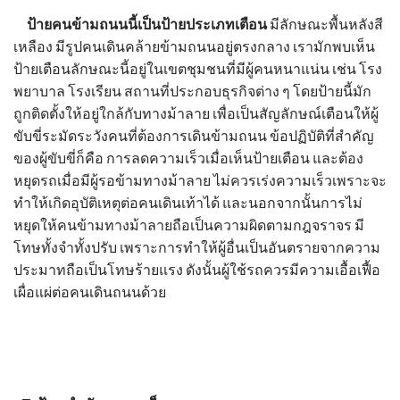
ป้ายคนข้ามถนนนี้เป็น
ป้ายประเภทเตือน
มีลักษณะพื้นหลังสี
เหลือง มีรูปคนเดินคล้ายข้ามถนนอยู่ตรงกลาง เรามักพบเห็น
ป้ายเตือน
ลักษณะนี้อยู่ในเขตชุมชนที่มีผู้คนหนาแน่น เช่น โรง
พยาบาล โรงเรียน สถานที่ประกอบธุรกิจต่าง ๆ โดยป้ายนี้มัก
ถูกติดตั้งให้อยู่ใกล้กับทางม้าลาย เพื่อเป็นสัญลักษณ์เตือนให้ผู้
ขับขี่ระมัดระวังคนที่ต้องการเดินข้ามถนน ข้อปฏิบัติที่สำคัญ
ของผู้ขับขี่ก็คือ การลดความเร็วเมื่อเห็น
ป้ายเตือน
และต้อง
หยุดรถเมื่อมีผู้รอข้ามทางม้าลาย ไม่ควรเร่งความเร็วเพราะจะ
ทำให้เกิดอุบัติเหตุต่อคนเดินเท้าได้ และนอกจากนั้นการไม่
หยุดให้คนข้ามทางม้าลายถือเป็นความผิดตามกฎจราจร มี
โทษทั้งจำทั้งปรับ เพราะการทำให้ผู้อื่นเป็นอันตรายจากความ
ประมาทถือเป็นโทษร้ายแรง ดังนั้นผู้ใช้รถควรมีความเอื้อเฟื้อ
เผื่อแผ่ต่อคนเดินถนนด้วย