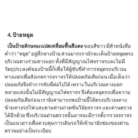
4.
ป้ายหยุด
เป็นป้ายลักษณะแปดเหลี่ยมพื้นสีแดง
ขอบสีขาว มีตัวหนังสือ
คำว่า “หยุด” อยู่ที่กลางป้าย ส่วนมากเรามักจะเห็น
ป้ายหยุด
ตรง
บริเวณทางร่วมทางแยก ทั้งที่มี
สัญญาณไฟจราจร
และไม่มี
วัตถุประสงค์ของป้ายนี้ก็เพื่อให้ผู้ขับขี่ทำการหยุดรถบริเวณ
ทางแยกเพื่อสังเกตการจราจรให้ปลอดภัยเสียก่อน เมื่อเห็นว่า
ปลอดภัยจึงทำการขับขี่ต่อไปได้ เพราะในบริเวณทางแยก
หลายแห่งนั้นไม่มี
สัญญาณไฟจราจร
จึงต้องหยุดรถเพื่อความ
ปลอดภัยเสียก่อน เรายังสามารถพบป้ายนี้ได้ตรงบริเวณทาง
ข้ามทางรถไฟ และตามด่านกวดขันวินัยจราจร และด่านตรวจ
ได้อีกด้วย ซึ่งบริเวณด่านตรวจนั้นอาจจะมีการตั้ง
กรวยจราจร
เป็นแนวยาวเพื่อควบคุมการเดินรถให้เข้ามายังช่องของด่าน
ตรวจอย่างเป็นระเบียบ