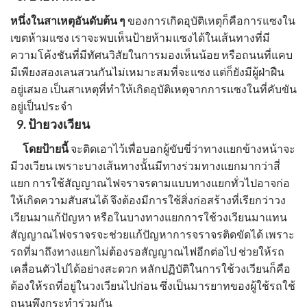
หนึ่งในสาเหตุอันดับต้น ๆ
ของการเกิดอุบัติเหตุก็คือการแซงใน
เขตห้ามแซง เราจะพบเห็น
ป้ายห้ามแซง
ได้ในเส้นทางที่มี
ความโค้งชันที่มีทัศนวิสัยในการมองเห็นน้อย หรือถนนที่แคบ
มีเพียงสองเลนสวนกันไม่เหมาะสมที่จะแซง แต่ก็ยังมีผู้ฝ่าฝืน
อยู่เสมอ เป็นสาเหตุที่ทำให้เกิดอุบัติเหตุจากการแซงในที่คับขัน
อยู่เป็นประจำ
9.
ป้ายวงเวียน
โดยป้ายนี้
จะติดเอาไว้เพื่อบอกผู้ขับขี่ว่าทางแยกข้างหน้าจะ
มีวงเวียน เพราะบางเส้นทางนั้นมีทางร่วมทางแยกมากว่าสี่
แยก การใช้
สัญญาณไฟจราจร
ตามแบบทางแยกทั่วไปอาจก่อ
ให้เกิดความสับสนได้ จึงต้องมีการใช้สิ่งก่อสร้างที่เรียกว่าวง
เวียนมาแก้ปัญหา หรือในบางทางแยกการใช้วงเวียนมาแทน
สัญญาณไฟจราจร
จะช่วยแก้ปัญหาการจราจรติดขัดได้ เพราะ
รถที่มาถึงทางแยกไม่ต้องรอสัญญาณไฟอีกต่อไป ช่วยให้รถ
เคลื่อนตัวไปได้อย่างสะดวก หลักปฏิบัติในการใช้วงเวียนก็คือ
ต้องให้รถที่อยู่ในวงเวียนไปก่อน ซึ่งเป็นมารยาทของผู้ใช้รถใช้
ถนนพึงกระทำร่วมกัน