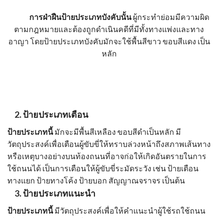
การฝ่าฝืน
ป้ายประเภทบังคับ
นั้น
ผู้กระทำย่อมมีความผิด
ตามกฎหมายและต้องถูกดำเนินคดีที่มีทั้งทางแพ่งและทาง
อาญา โดย
ป้ายประเภทบังคับ
มักจะใช้พื้นสีขาว ขอบสีแดง เป็น
หลัก
2.
ป้ายประเภทเตือน
ป้ายประเภทนี้
มักจะมีพื้นสีเหลือง ขอบสีดำเป็นหลัก มี
วัตถุประสงค์เพื่อเตือนผู้ขับขี่ให้ทราบล่วงหน้าถึงสภาพเส้นทาง
หรือเหตุบางอย่างบนท้องถนนที่อาจก่อให้เกิดอันตรายในการ
ใช้ถนนได้ เป็นการเตือนให้ผู้ขับขี่ระมัดระวัง เช่น
ป้ายเตือน
ทางแยก ป้ายทางโค้ง ป้ายบอก สัญญาณจราจร
เป็นต้น
3.
ป้ายประเภทแนะนำ
ป้ายประเภทนี้
มีวัตถุประสงค์เพื่อให้คำแนะนำผู้ใช้รถใช้ถนน