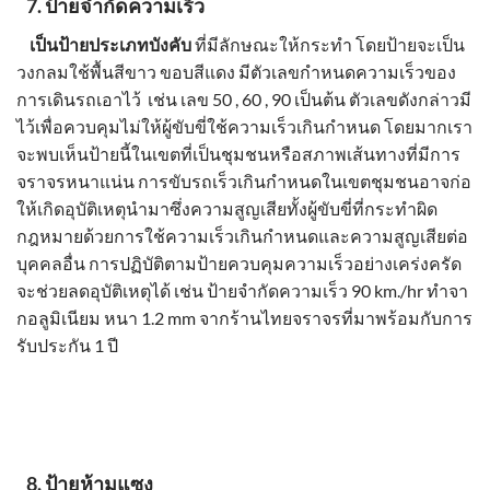
7.
ป้ายจำกัดความเร็ว
เป็น
ป้ายประเภทบังคับ
ที่มีลักษณะให้กระทำ โดยป้ายจะเป็น
วงกลมใช้พื้นสีขาว ขอบสีแดง มีตัวเลขกำหนดความเร็วของ
การเดินรถเอาไว้ เช่น เลข 50 , 60 , 90 เป็นต้น ตัวเลขดังกล่าวมี
ไว้เพื่อควบคุมไม่ให้ผู้ขับขี่ใช้ความเร็วเกินกำหนด โดยมากเรา
จะพบเห็นป้ายนี้ในเขตที่เป็นชุมชนหรือสภาพเส้นทางที่มีการ
จราจรหนาแน่น การขับรถเร็วเกินกำหนดในเขตชุมชนอาจก่อ
ให้เกิดอุบัติเหตุนำมาซึ่งความสูญเสียทั้งผู้ขับขี่ที่กระทำผิด
กฎหมายด้วยการใช้ความเร็วเกินกำหนดและความสูญเสียต่อ
บุคคลอื่น การปฏิบัติตามป้ายควบคุมความเร็วอย่างเคร่งครัด
จะช่วยลดอุบัติเหตุได้ เช่น
ป้ายจำกัดความเร็ว
90 km./hr ทำจา
กอลูมิเนียม หนา 1.2 mm จากร้านไทยจราจรที่มาพร้อมกับการ
รับประกัน 1 ปี
8.
ป้ายห้ามแซง