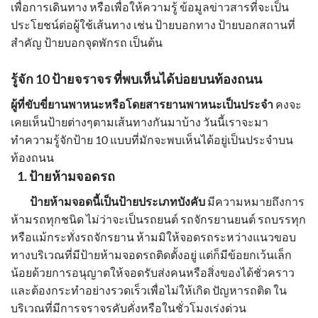
เพื่อการเดินทาง หรือเพื่อให้ความรู้ ข้อมูลข่าวสารที่จะเป็น
ประโยชน์ต่อผู้ใช้เส้นทาง เช่น
ป้ายบอกทาง ป้ายบอกสถานที่
สำคัญ ป้ายบอกจุดพักรถ
เป็นต้น
รู้จัก 10
ป้ายจราจร
ที่พบเห็นได้บ่อยบนท้องถนน
ผู้ที่ขับขี่ยานพาหนะหรือโดยสารยานพาหนะเป็นประจำ
คงจะ
เคยเห็นป้ายต่างๆตามเส้นทางกันมาบ้าง วันนี้เราจะมา
ทำความรู้จักป้าย 10 แบบที่มักจะพบเห็นได้อยู่เป็นประจำบน
ท้องถนน
1.
ป้ายห้ามจอดรถ
ป้ายห้ามจอดนี้เป็น
ป้ายประเภทบังคับ
มีความหมายถึงการ
ห้ามรถทุกชนิด ไม่ว่าจะเป็นรถยนต์ รถจักรยานยนต์ รถบรรทุก
หรือแม้กระทั่งรถจักรยาน ห้ามมิให้จอดรถระหว่างแนวขอบ
ทางบริเวณที่มี
ป้ายห้ามจอดรถ
ติดตั้งอยู่ แต่ก็มีข้อยกเว้นเล็ก
น้อยด้วยการอนุญาตให้จอดรับส่งคนหรือสิ่งของได้ชั่วคราว
และต้องกระทำอย่างรวดเร็วเพื่อไม่ให้เกิด ปัญหารถติด ใน
บริเวณที่มีการจราจรคับคั่งหรือในชั่วโมงเร่งด่วน