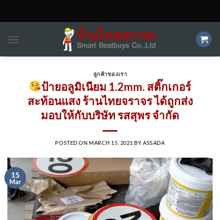
Skip
to
content
ลูกค้าของเรา
ป้ายอลูมิเนียม 1.2mm. สติ๊กเกอร์
สะท้อนแสง ร้านไทยจราจร ได้ถูกส่ง
มอบให้กับบริษัท รสสุพร จำกัด
POSTED ON
MARCH 15, 2021
BY
ASSADA
15
Mar