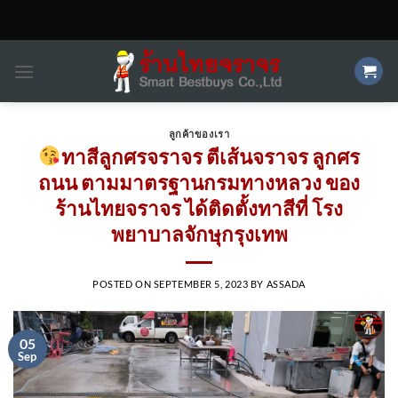
Skip
to
content
ลูกค้าของเรา
ทาสีลูกศรจราจร ตีเส้นจราจร ลูกศร
ถนน ตามมาตรฐานกรมทางหลวง ของ
ร้านไทยจราจร ได้ติดตั้งทาสีที่ โรง
พยาบาลจักษุกรุงเทพ
POSTED ON
SEPTEMBER 5, 2023
BY
ASSADA
05
Sep