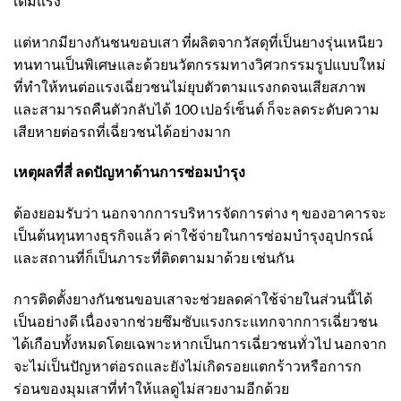
เต็มแรง
แต่หากมี
ยางกันชนขอบเสา
ที่ผลิตจากวัสดุที่เป็นยางรุ่นเหนียว
ทนทานเป็นพิเศษและด้วยนวัตกรรมทางวิศวกรรมรูปแบบใหม่
ที่ทำให้ทนต่อแรงเฉี่ยวชนไม่ยุบตัวตามแรงกดจนเสียสภาพ
และสามารถคืนตัวกลับได้ 100 เปอร์เซ็นต์ ก็จะลดระดับความ
เสียหายต่อรถที่เฉี่ยวชนได้อย่างมาก
เหตุผลที่สี่ ลดปัญหาด้านการซ่อมบำรุง
ต้องยอมรับว่า นอกจากการบริหารจัดการต่าง ๆ ของอาคารจะ
เป็นต้นทุนทางธุรกิจแล้ว ค่าใช้จ่ายในการซ่อมบำรุงอุปกรณ์
และสถานที่ก็เป็นภาระที่ติดตามมาด้วย เช่นกัน
การติดตั้ง
ยางกันชนขอบเสา
จะช่วยลดค่าใช้จ่ายในส่วนนี้ได้
เป็นอย่างดี เนื่องจากช่วยซึมซับแรงกระแทกจากการเฉี่ยวชน
ได้เกือบทั้งหมดโดยเฉพาะหากเป็นการเฉี่ยวชนทั่วไป นอกจาก
จะไม่เป็นปัญหาต่อรถและยังไม่เกิดรอยแตกร้าวหรือการก
ร่อนของมุมเสาที่ทำให้แลดูไม่สวยงามอีกด้วย