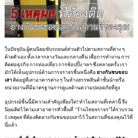
ในปัจจุบัน ผู้คนนิยมขับรถยนต์ส่วนตัวไปตามสถานที่ต่าง ๆ
ด้วยตัวเอง ทั้งเวลากลางวันและกลางคืน เพื่อการทำงาน การ
ติดต่อธุรกิจ การท่องเที่ยว การช้อปปิ้ง ฯลฯ ซึ่งหลายครั้ง เรา
มักได้เห็นอุปกรณ์ด้านการจราจรชิ้นหนึ่งคือ
ยางกันชนขอบ
เสา
ติดอยู่ที่เสาอาคารต่าง ๆ ในห้างสรรพสินค้าชั้นนำหรือ
หน่วยงานที่มีมาตรฐานการดูแลด้านความปลอดภัยที่สูง
อุปกรณ์ชิ้นนี้มีความสำคัญเพียงใด? ทำไมสถานที่เหล่านี้ จึง
นิยมติดไว้ตามเสาอาคารทั่วพื้นที่
“ร้านไทยจราจร”
ได้รวบรวม
5 เหตุผล ที่ต้องติด
ยางกันชนขอบเสา
ไว้ ในสถานที่ของคุณไว้ที่
นี่แล้ว