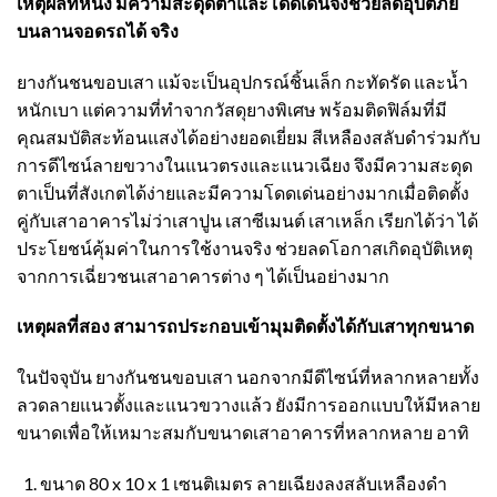
เหตุผลที่หนึ่ง มีความสะดุดตาและโดดเด่นจึงช่วยลดอุบัติภัย
บนลานจอดรถได้ จริง
ยางกันชนขอบเสา
แม้จะเป็นอุปกรณ์ชิ้นเล็ก กะทัดรัด และน้ำ
หนักเบา แต่ความที่ทำจากวัสดุยางพิเศษ พร้อมติดฟิล์มที่มี
คุณสมบัติสะท้อนแสงได้อย่างยอดเยี่ยม สีเหลืองสลับดำร่วมกับ
การดีไซน์ลายขวางในแนวตรงและแนวเฉียง จึงมีความสะดุด
ตาเป็นที่สังเกตได้ง่ายและมีความโดดเด่นอย่างมากเมื่อติดตั้ง
คู่กับเสาอาคารไม่ว่าเสาปูน เสาซีเมนต์ เสาเหล็ก เรียกได้ว่า ได้
ประโยชน์คุ้มค่าในการใช้งานจริง ช่วยลดโอกาสเกิดอุบัติเหตุ
จากการเฉี่ยวชนเสาอาคารต่าง ๆ ได้เป็นอย่างมาก
เหตุผลที่สอง สามารถประกอบเข้ามุมติดตั้งได้กับเสาทุกขนาด
ในปัจจุบัน
ยางกันชนขอบเสา
นอกจากมีดีไซน์ที่หลากหลายทั้ง
ลวดลายแนวตั้งและแนวขวางแล้ว ยังมีการออกแบบให้มีหลาย
ขนาดเพื่อให้เหมาะสมกับขนาดเสาอาคารที่หลากหลาย อาทิ
ขนาด 80 x 10 x 1 เซนติเมตร ลายเฉียงลงสลับเหลืองดำ