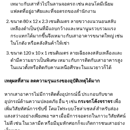
เหมาะกับเสาทั่วไปในลานจอดรถ เช่น คอนโดมีเนียม
แฟลตที่อยู่อาศัยและที่จอดรถของสำนักงาน
ขนาด 80 x 12 x 2.3 เซนติเมตร ลายขวางแนวนอนสลับ
เหลืองดำเป็นรุ่นที่มีแถบกว้างและหนานูนรวบรวมแรง
กระแทกได้มากขึ้นจึงเหมาะกับเสาอาคารขนาดใหญ่ เช่น
ในโกดัง หรือคลังสินค้าให้เช่า
ขนาด 120 x 10 x 1 เซนติเมตร ลายเฉียงลงสลับเหลืองและ
ดำมีความยาวเป็นพิเศษ เหมาะกับการติดกับเสาอาคารสูง
ในแนวตั้งหรือติดกับคานเหนือศีรษะในแนวยาวก็ได้
เหตุผลที่สาม ลดความรุนแรงของอุบัติเหตุได้มาก
หากเสาอาคารไม่มีการติดตั้งอุปกรณ์นี้ ประกอบกับขาด
อุปกรณ์ด้านความปลอดภัย อื่น ๆ เช่น
กระจกโค้งจราจร
เพื่อ
เพิ่มวิสัยทัศน์การขับขี่
โคมไฟระบบโซล่าเซลล์
สำหรับส่อง
แสงสว่างอย่างเพียงพอ ฯลฯ เมื่อมีการจอดรถในภาวะวิสัยทัศน์
ไม่ดี เช่น ในเวลามืด หรือมีมุมหักศอกก็จะเกิดการชนเสาอย่าง