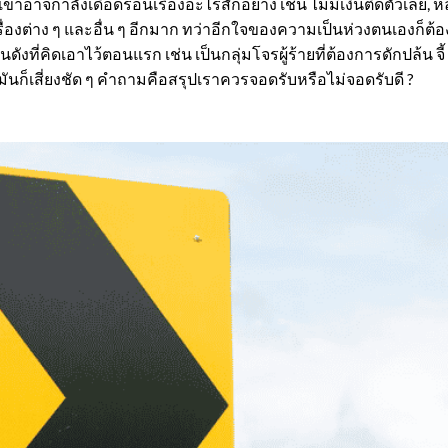
ขาอาจกำลังเดือดร้อนเรื่องอะไรสักอย่าง เช่น ไม่มีเงินติดตัวเลย,
งต่าง ๆ และอื่น ๆ อีกมาก ทว่าอีกใจของความเป็นห่วงตนเองก็ต้องคิดต
ังที่คิดเอาไว้ตอนแรก เช่น เป็นกลุ่มโจรผู้ร้ายที่ต้องการดักปล้น จี้ ช
้มันก็เสี่ยงชัด ๆ คำถามคือสรุปเราควรจอดรับหรือไม่จอดรับดี ?