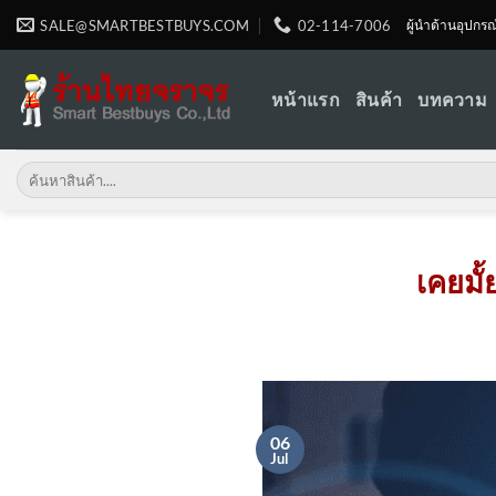
Skip
SALE@SMARTBESTBUYS.COM
02-114-7006
ผู้นำด้านอุปกร
to
content
หน้าแรก
สินค้า
บทความ
Search
for:
เคยมั
06
Jul