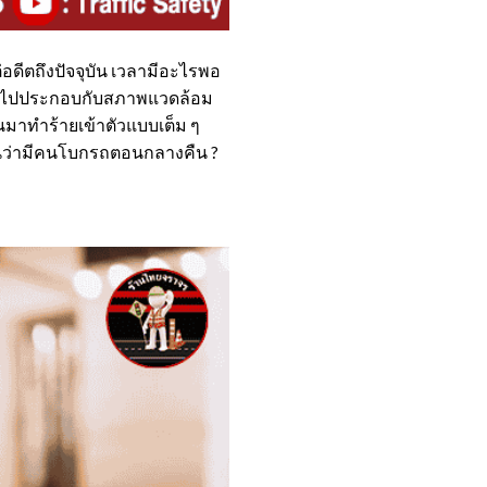
อดีตถึงปัจจุบัน เวลามีอะไรพอ
นแปลงไปประกอบกับสภาพแวดล้อม
อนมาทำร้ายเข้าตัวแบบเต็ม ๆ
ห็นว่ามีคนโบกรถตอนกลางคืน ?