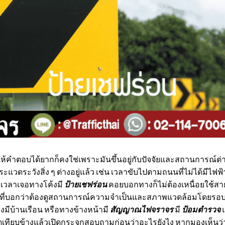
คำตอบได้ยากก็คงใช่เพราะมันขึ้นอยู่กับปัจจัยและสถานการณ์ต่าง
ะแวดระวังสิ่ง ๆ ต่างอยู่แล้ว เช่น เวลาขับไปตามถนนที่ไม่ได้มีไฟ
ยเวลาเจอทางโค้งมี
ป้ายเชฟร่อน
คอยบอกทางก็ไม่ต้องเหนื่อยใช้สา
างที่บอกว่าต้องดูสถานการณ์ความจำเป็นและสภาพแวดล้อมโดยรอบ 
างมีบ้านเรือน หรือทางข้างหน้ามี
สัญญาณไฟจราจร
มี
ป้อมตำรวจ
แ
ทียบข้างแล้วเปิดกระจกสอบถามก่อนว่าอะไรยังไง หากมองเห็นว่าเ