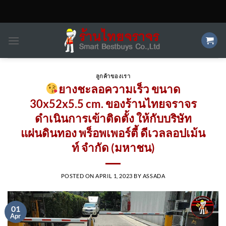
Skip
to
content
ลูกค้าของเรา
ยางชะลอความเร็ว ขนาด
30x52x5.5 cm. ของร้านไทยจราจร
ดำเนินการเข้าติดตั้ง​ ให้กับบริษัท
แผ่นดินทอง พร็อพเพอร์ตี้ ดีเวลลอปเม้น
ท์ จำกัด (มหาชน)
POSTED ON
APRIL 1, 2023
BY
ASSADA
01
Apr