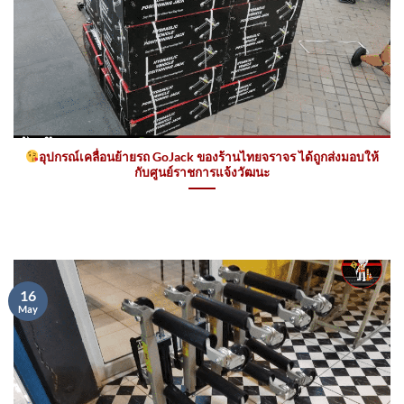
อุปกรณ์เคลื่อนย้ายรถ GoJack ของร้านไทยจราจร ได้ถูกส่งมอบให้
กับศูนย์ราชการแจ้งวัฒนะ
16
May