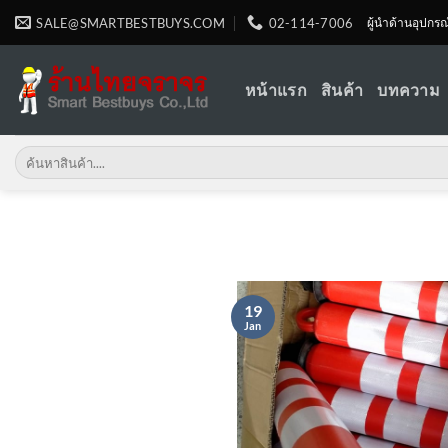
Skip
SALE@SMARTBESTBUYS.COM
02-114-7006
ผู้นำด้านอุปกร
to
content
หน้าแรก
สินค้า
บทความ
Search
for:
19
Jan