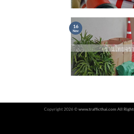
16
Nov
Copyright 2026 ©
www.trafficthai.com All Right