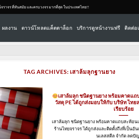
ณ์จราจร ที่ทันสมัย และครบวงจร มากที่สุด ในประเทศไทย!!
ผลงาน
ดาวน์โหลดแค็ตตาล็อก
บริการดูหน้างานฟรี
ติดต่อ
TAG ARCHIVES:
เสาล้มลุกฐานยาง
เสาล้มลุก ชนิดฐานยาง พร้อมคาดแ
วัสดุ PE ได้ถูกส่งมอบให้กับ บริษัท ไทย
เรียบร้อย
เสาล้มลุก ชนิดฐานยาง พร้อมคาดแถบสะท้อนแ
ร้านไทยจราจร ได้ถูกส่งและติดตั้งถึงที่เป็นอัน
นเลสสตีล จำกัด ลดปัญห