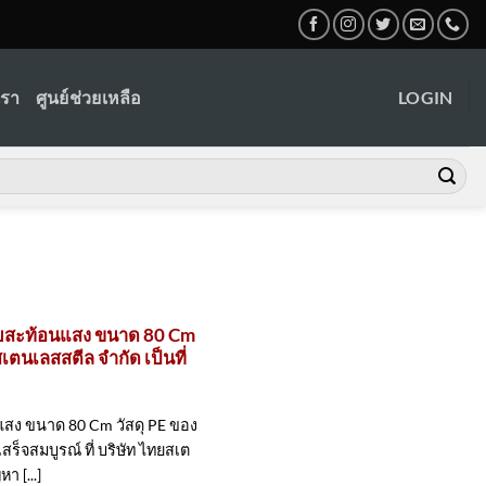
เรา
ศูนย์ช่วยเหลือ
LOGIN
ถบสะท้อนแสง ขนาด 80 Cm
สเตนเลสสตีล จำกัด เป็นที่
สง ขนาด 80 Cm วัสดุ PE ของ
เสร็จสมบูรณ์ ที่ บริษัท ไทยสเต
า [...]