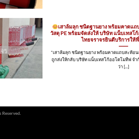
เสาล้มลุก ชนิดฐานยาง พร้อมคาดแ
วัสดุ PE พร้อมจัดส่งให้ บริษัท แน็บเทสโก้
ไทยจราจรยินดีบริการให้พ
"เสาล้มลุก ชนิดฐานยาง พร้อมคาดแถบสะท้อนแส
ถูกส่งให้กลับ บริษัท แน็บเทสโก้ออโตโมทีฟ จำก
ว่า [...]
s Reserved.