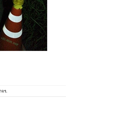
าจร
.