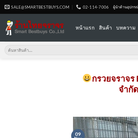
Skip
SALE@SMARTBESTBUYS.COM
02-114-7006
ผู้นำด้านอุปกร
to
content
หน้าแรก
สินค้า
บทความ
Search
for:
กรวยจราจร E
จำกัด
09