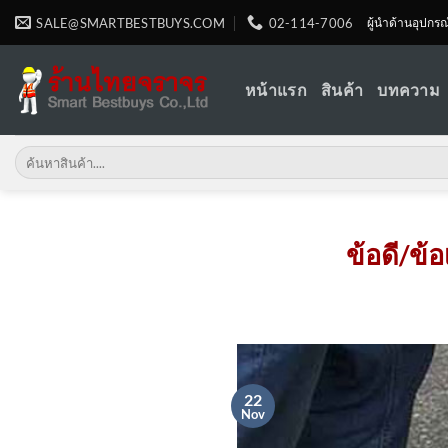
Skip
SALE@SMARTBESTBUYS.COM
02-114-7006
ผู้นำด้านอุปกร
to
content
หน้าแรก
สินค้า
บทความ
Search
for:
ข้อดี/ข้
22
Nov