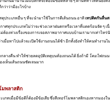
งานกันมานานไม่แปลกที่จะต้องมีข้อดีหลาย ๆ ด้านที่ทำให้คนยังคงนิ
ีกว่าว่ามีอะไรบ้าง
วัสดุประเภทอื่น ๆ ที่จะนำมาใช้ในการตีเส้นถนน อาทิ
เทปติดกันลื่น
ทุกประเภทไม่ว่าจะช่วงเวลาฝนตกหรือเวลาที่แดดร้อนจัด ๆ เนื่
งไม่ต้องห่วงเรื่องของการเจอสภาพอากาศแบบบ้านเรามากเท่าไหร่น
วลว่าเมื่อทาไปแล้วจะเปิดใช้งานถนนได้ช้า อีกทั้งยังทำให้คนทำงานไ
ลากลางคืน ทำให้ช่วยลดอุบัติเหตุบนท้องถนนได้ ยิ่งถ้ามี
โคมไฟถนนโ
จะมองเห็นเส้นถนนชัดเจนมาก
์โมพลาสติก
เภทเมื่อมีข้อดีก็ต้องมีข้อเสีย ซึ่งสีเทอร์โมพลาสติกเองหากมองในมุ