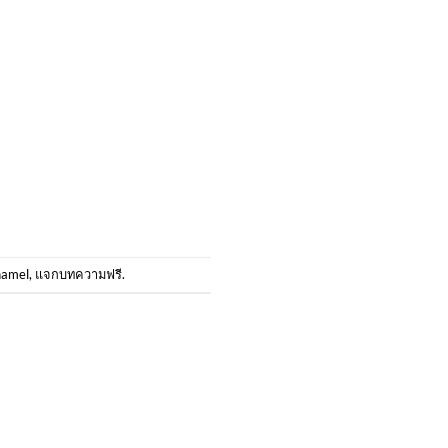
namel
,
แจกบทความฟรี
.