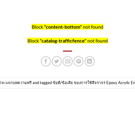
Block
"content-bottom"
not found
Block
"catalog-trafficfence"
not found
 in
แจกบทความฟรี
and tagged
ข้อดี/ข้อเสีย ของการใช้สีจราจร Epoxy Acrylic E