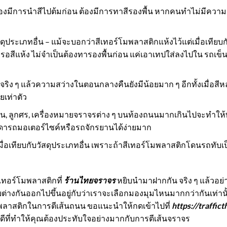
ต้องมีการนำสีไปต้มก่อน ต้องมีการทาสีรองพื้น หากคนทำไม่มีคว
ุประเภทอื่น – แม้จะบอกว่าสีเทอร์โมพลาสติกแห้งไว้แต่เมื่อเทียบกั
งรอสีแห้ง ไม่จำเป็นต้องทารองพื้นก่อน แค่เอาเทปใส่ลงไปใน
รถเข็น
ิง ๆ แล้วความสว่างในตอนกลางคืนยังมีน้อยมาก ๆ อีกทั้งเมื่อส
ยเท่าตัว
 ลูกศร, เครื่องหมายจราจรต่าง ๆ บนท้องถนนมากเกินไปจะทำให้พื้นท
รรดารถมอเตอร์ไซค์หรือรถจักรยานได้ง่ายมาก
ื่อเทียบกับวัสดุประเภทอื่น เพราะถ้าสีเทอร์โมพลาสติกโดนรถทับเ
เทอร์โมพลาสติกที่
ร้านไทยจราจร
หยิบนำมาฝากกัน จริง ๆ แล้วอย่า
ียต่างกันออกไปขึ้นอยู่กับว่าเราจะเลือกมองมุมไหนมากกว่ากันเท่าน
์โมพลาสติกในการตีเส้นถนน ขอแนะนำให้กดเข้าไปที่
https://traffic
้นดีที่ทำให้คุณต้องประทับใจอย่างมากกับการตีเส้นจราจร