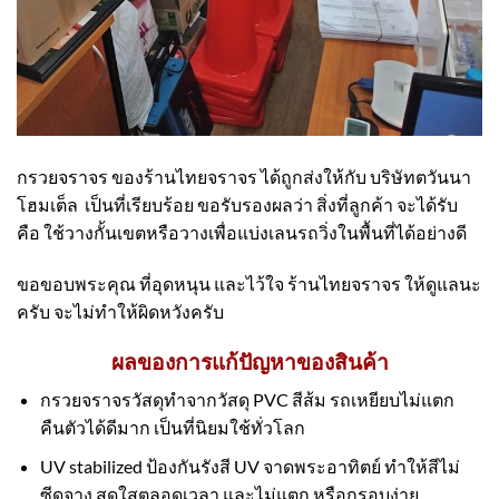
กรวยจราจร ของร้านไทยจราจร ได้ถูกส่งให้กับ บริษัทตวันนา
โฮมเต็ล เป็นที่เรียบร้อย ขอรับรองผลว่า สิ่งที่ลูกค้า จะได้รับ
คือ ใช้วางกั้นเขตหรือวางเพื่อแบ่งเลนรถวิ่งในพื้นที่ได้อย่างดี
ขอขอบพระคุณ ที่อุดหนุน และไว้ใจ ร้านไทยจราจร ให้ดูแลนะ
ครับ จะไม่ทำให้ผิดหวังครับ
ผลของการแก้ปัญหาของสินค้า
กรวยจราจรวัสดุทำจากวัสดุ PVC สีส้ม รถเหยียบไม่แตก
คืนตัวได้ดีมาก เป็นที่นิยมใช้ทั่วโลก
UV stabilized ป้องกันรังสี UV จาดพระอาทิตย์ ทำให้สีไม่
ซีดจาง สดใสตลอดเวลา และไม่แตก หรือกรอบง่าย