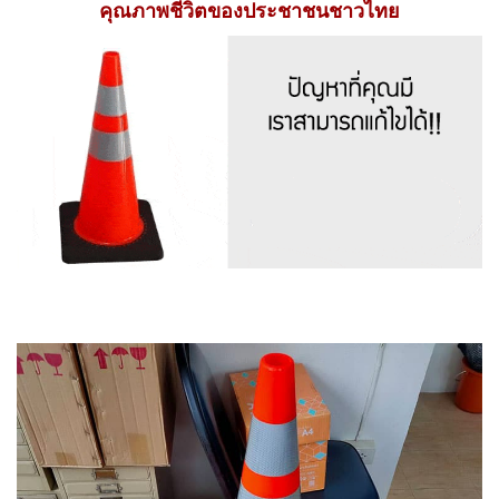
คุณภาพชีวิตของประชาชนชาวไทย