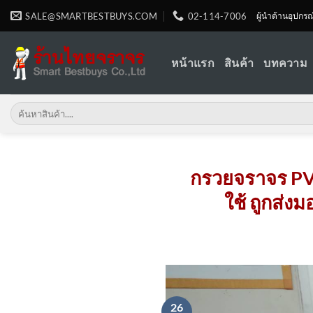
Skip
SALE@SMARTBESTBUYS.COM
02-114-7006
ผู้นำด้านอุปกร
to
content
หน้าแรก
สินค้า
บทความ
Search
for:
กรวยจราจร PV
ใช้ ถูกส่งม
26