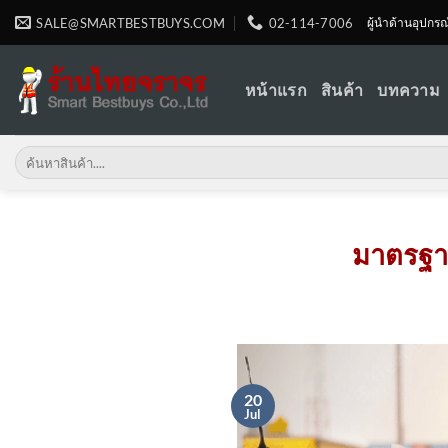
Skip
SALE@SMARTBESTBUYS.COM
02-114-7006
ผู้นำด้านอุปกร
to
content
หน้าแรก
สินค้า
บทความ
Search
for:
มาตรฐา
20
Jul