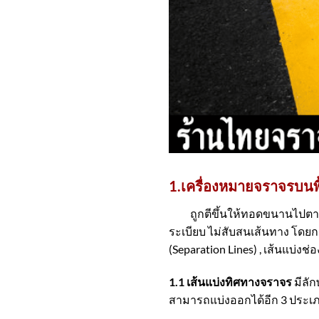
1.เครื่องหมายจราจรบน
ถูกตีขึ้นให้ทอดขนานไปตามทิศ
ระเบียบ ไม่สับสน
เส้นทาง
โดย
ก
(Separation Lines) , เส้นแบ่ง
1.1 เส้นแบ่งทิศทางจราจร
มีลั
สามารถแบ่งออกได้อีก 3 ประเภท