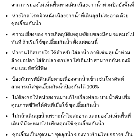
จาก การมองไม่เห็นพื้นทางเดิน เนื่องจากน้ำท่วมปิดบังพื้นที่
ห่างไกล โรคผิวหนัง เนื่องจากน้ำที่เดินลุยไม่สะอาด ด้วย
ชุดเอี๊ยมกันน้ำ
ความเสี่ยงของ การเกิดอุบัติเหตุ เหยียบของมีคม จะหมดไป
ทันที ถ้าเริ่มใช้ชุดเอี๊ยมกันน้ำ ตั้งแต่ตอนนี้
ทำงานได้สบายใจ ใช้สำหรับใส่ลงน้ำ อาทิเช่น ลุยน้ำท่วม
ล้างบ่อปลา ใส่จับปลา ตกปลา ใส่เดินป่า สามารถกันของมี
คม และสัตว์มีพิษ
ป้องกันทรพัย์สินเสียหายเนื่องจากน้ำเข้า เช่นโทรศัพท์
สามารถใส่ชุดเอี๊ยมกันน้ำป้องกันได้ 100%
ไม่ต้องรอให้หน่วยงานมาแก้ไขเรื่องท่อระบายน้ำตัน เพิ่ม
คุณภาพชีวิตได้ทันทีเมื่อใช้ ชุดเอี๊ยมกันน้ำ
ไม่กล้าเดินลุยน้ำเพราะน้ำไม่สะอาด และมองไม่เห็นพื้นที่
เดิน ที่มีจะหมดไป เพียงคุณใช้ ชุดเอี๊ยมกันน้ำ
ชุดเอี๊ยมเป็นชุดหนา ชุดลุยน้ำ ของทางร้านไทยจราจร เป็น