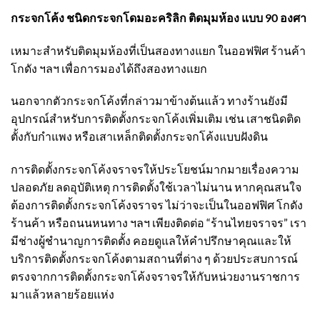
กระจกโค้ง ชนิดกระจกโดมอะคริลิก ติดมุมห้อง แบบ
90 องศา
เหมาะสำหรับติดมุมห้องที่เป็นสองทางแยก ในออฟฟิศ ร้านค้า
โกดัง ฯลฯ เพื่อการมองได้ถึงสองทางแยก
นอกจากตัว
กระจกโค้ง
ที่กล่าวมาข้างต้นแล้ว ทางร้านยังมี
อุปกรณ์สำหรับการติดตั้ง
กระจกโค้ง
เพิ่มเติม เช่น เสาชนิดติด
ตั้งกับกำแพง หรือเสาเหล็กติดตั้ง
กระจกโค้ง
แบบฝังดิน
การติดตั้ง
กระจกโค้ง
จราจรให้ประโยชน์มากมายเรื่องความ
ปลอดภัย ลดอุบัติเหตุ การติดตั้งใช้เวลาไม่นาน หากคุณสนใจ
ต้องการติดตั้งกระจกโค้งจราจร ไม่ว่าจะเป็นในออฟฟิศ โกดัง
ร้านค้า หรือถนนหนทาง ฯลฯ เพียงติดต่อ “ร้านไทยจราจร” เรา
มีช่างผู้ชำนาญการติดตั้ง คอยดูแลให้คำปรึกษาคุณและให้
บริการติดตั้ง
กระจกโค้ง
ตามสถานที่ต่าง ๆ ด้วยประสบการณ์
ตรงจากการติดตั้ง
กระจกโค้ง
จราจรให้กับหน่วยงานราชการ
มาแล้วหลายร้อยแห่ง