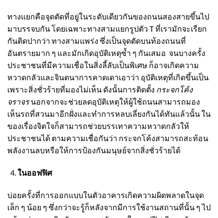
ทางแยกคือจุดตัดที่อยู่ในระดับเดียวกันของถนนสองสายขึ้นไป
มาบรรจบกัน โดยเฉพาะทางสามแยกรูปตัว T ที่เรามักจะเรียก
กันติดปากว่า ทางสามแพร่ง ซึ่งเป็นจุดตัดบนท้องถนนที่
อันตรายมาก ๆ และมักเกิดอุบัติเหตุซ้ำ ๆ กันเสมอ จนบางครั้ง
ประชาชนที่มีความเชื่อในสิ่งลี้ลับเป็นพิเศษ ก็อาจเกิดความ
หวาดกลัวและจินตนาการคาดเดาเอาว่า อุบัติเหตุที่เกิดขึ้นเป็น
เพราะสิ่งชั่วร้ายที่มองไม่เห็น ดังนั้นการติดตั้ง
กระจกโค้ง
จราจร
นอกจากจะช่วยลดอุบัติเหตุให้ผู้ใช้ถนนสามารถมอง
เห็นรถที่สวนมาอีกฝั่งและทำการหลบเลี่ยงกันได้ทันแล้วนั้น ใน
ของเรื่องจิตใจก็สามารถช่วยบรรเทาความหวาดกลัวให้
ประชาชนได้ ตามความเชื่อกันว่า
กระจกโค้ง
สามารถสะท้อน
พลังงานลบหรือให้การป้องกันมนุษย์จากสิ่งชั่วร้ายได้
ในออฟฟิศ
บ่อยครั้งที่การออกแบบในตัวอาคารเกิดความผิดพลาดในจุด
เล็ก ๆ น้อย ๆ ซึ่งกว่าจะรู้ก็หลังจากมีการใช้งานสถานที่นั้น ๆ ไป