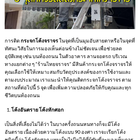
การติด
กระจกโค้งจราจร
ในจุดที่เป็นมุมอับสายตาหรือในจุดที่
ทัศนะวิสัยในการมองเห็นค่อนข้างไม่ชัดเจน เพื่อช่วยลด
อุบัติเหตุ เช่น บนท้องถนน ในตัวอาคาร ลานจอดรถ บริเวณ
ทางแยกต่าง ๆ “ร้านไทยจราจร” มีสินค้า
กระจกโค้ง
จราจรให้
คุณเลือกใช้ให้เหมาะสมกับวัตถุประสงค์ของการใช้งานและ
ตามงบประมาณ เราแนะนำให้คุณติด
กระจกโค้ง
จราจร ตาม
สถานที่ต่อไปนี้ 5 จุด เพื่อเพิ่มความปลอดภัยให้กับคุณและทุก
ชีวิตบนท้องถนน
โค้งอันตราย โค้งหักศอก
เป็นสิ่งที่เลี่ยงไม่ได้ว่า ในบางครั้งถนนหนทางก็จะมีโค้ง
อันตราย เนื่องด้วยความโค้งแบบ 90 องศา เราจะเรียกโค้ง
ชนิดนี้ว่า โค้งหักศอก แทบเป็นไปไม่ได้ที่ผู้ขับขี่จะมองเห็นการ