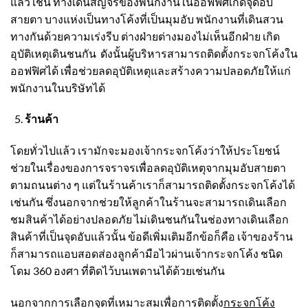
แล้ว เช่น ทางเดินสัญจรของพนักงานในออฟฟิศเกิดจุดอับ
สายตา บางแห่งเป็นทางโค้งที่เป็นมุมอับ พนักงานที่เดินสวน
ทางกันด้วยความเร่งรีบ ต่างฝ่ายต่างมองไม่เห็นอีกฝ่าย เกิด
อุบัติเหตุเดินชนกัน ดังนั้นผู้บริหารสามารถติดตั้ง
กระจกโค้ง
ใน
ออฟฟิศได้ เพื่อช่วยลดอุบัติเหตุและสร้างความปลอดภัยให้แก่
พนักงานในบริษัทได้
ร้านค้า
โดยทั่วไปแล้ว เรามักจะมองเจ้า
กระจกโค้ง
ว่าให้ประโยชน์
ช่วยในเรื่องของการจราจรเพื่อลดอุบัติเหตุจากมุมอับสายตา
ตามถนนต่าง ๆ แต่ในร้านค้าเราก็สามารถติดตั้ง
กระจกโค้ง
ได้
เช่นกัน ซึ่งนอกจากช่วยให้ลูกค้าในร้านจะสามารถเดินเลือก
ชมสินค้าได้อย่างปลอดภัย ไม่เดินชนกันในช่องทางเดินเลือก
สินค้าที่เป็นจุดอับแล้วนั้น ข้อดีเพิ่มเติมอีกข้อก็คือ เจ้าของร้าน
ก็สามารถแอบสอดส่องลูกค้ามือไวผ่านเจ้า
กระจกโค้ง
ชนิด
โดม 360 องศา ที่ติดไว้บนเพดานได้ด้วยเช่นกัน
นอกจากการเลือกจุดที่เหมาะสมเพื่อการติดตั้ง
กระจกโค้ง