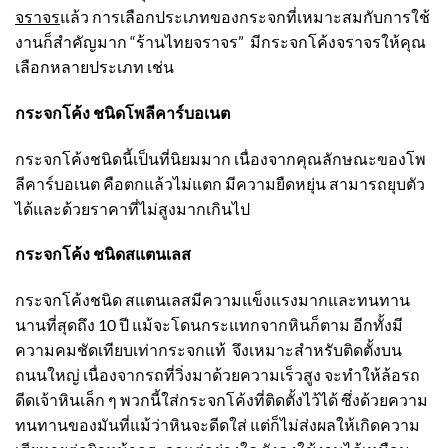
จราจร
แล้ว การเลือกประเภทของกระจกที่เหมาะสมกับการใช้
งานก็สำคัญมาก “ร้านไทยจราจร” มี
กระจกโค้ง
จราจรให้คุณ
เลือกหลายประเภท เช่น
กระจกโค้ง ชนิดโพลีคาร์บอเนต
กระจกโค้ง
ชนิดนี้เป็นที่นิยมมาก เนื่องจากคุณลักษณะของโพ
ลีคาร์บอเนต คือตกแล้วไม่แตก มีความยืดหยุ่น สามารถยุบตัว
ได้และด้วยราคาที่ไม่สูงมากเกินไป
กระจกโค้ง ชนิดสแตนเลส
กระจกโค้ง
ชนิด สแตนเลสมีความแข็งแรงมากและทนทาน
นานที่สุดถึง 10 ปี แม้จะโดนกระแทกจากหินก็ตาม อีกทั้งมี
ความคมชัดเทียบเท่ากระจกแท้ จึงเหมาะสำหรับติดตั้งบน
ถนนใหญ่ เนื่องจากรถที่วิ่งมาด้วยความเร็วสูง จะทำให้ล้อรถ
ดีดเจ้าหินเล็ก ๆ พวกนี้ใส่
กระจกโค้ง
ที่ติดตั้งไว้ได้ ซึ่งด้วยความ
ทนทานของมันที่แม้ว่าหินจะดีดใส่ แต่ก็ไม่ส่งผลให้เกิดความ