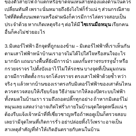
ของตัวสายไฟ ถ้าแตกหรือขาดจนเห็นสายทองแดงด้านในควร
เปลี่ยนทันที เพราะนั่นหมายถึงยังไงไฟก็รั่วแน่ ๆ ส่วนกรณีสาย
ไฟที่ติดตั้งบนเพดานหรือฝาผนังก็ควรมีการไล่ตรวจสอบเป็น
ประจำด้วย หากเกิดเหตุจริง ๆ ต่อให้มี
ไซเรนมือหมุน
เรียกคน
อื่นก็คงไม่ช่วยอะไร
3. มิเตอร์ไฟฟ้า อีกจุดที่ถูกมองข้าม – มิเตอร์ไฟฟ้าที่เราเห็นกัน
ตามเสาไฟฟ้าหน้าบ้านเราอาจไม่ได้ไปใส่ใจหรือสนใจอะไร
มากนัก แถมบางพื้นที่ยังมีการนำ
แผงกั้นจราจรบรรจุน้ำ
หรือ
กรวยจราจร
ไปตั้งบังเอาไว้ไม่ให้รถชน บางจุดที่เป็นมุมถนน
อาจมีการติดตั้ง
กระจกโค้งจราจร
ตรงเสาไฟฟ้าด้วยซ้ำ ทว่า
จริง ๆ แล้วหากบ้านของเราตรงกับมิเตอร์ไฟฟ้าของเสาต้นไหน
ควรตรวจสอบให้เรียบร้อย วิธีง่ายมากให้ลองปิดระบบไฟฟ้า
ทั้งหมดในบ้านเรา รวมถึงถอดปลั๊กทุกอย่าง ถ้าหากมิเตอร์ไม่
หมุนเลย แสดงว่าอาจเกิดไฟรั่วภายในบ้านจุดใดจุดหนึ่งแน่ ๆ
ต้องรีบแจ้งเจ้าหน้าที่ที่เชี่ยวชาญหรือถ้าพอดูเป็นก็ตรวจสอบ
เลยว่ามีจุดไหนที่เกิดการรั่ว อย่าปล่อยทิ้งไว้เพราะอาจเป็น
สาเหตุสำคัญที่ทำให้เกิดอันตรายกับคนในบ้าน