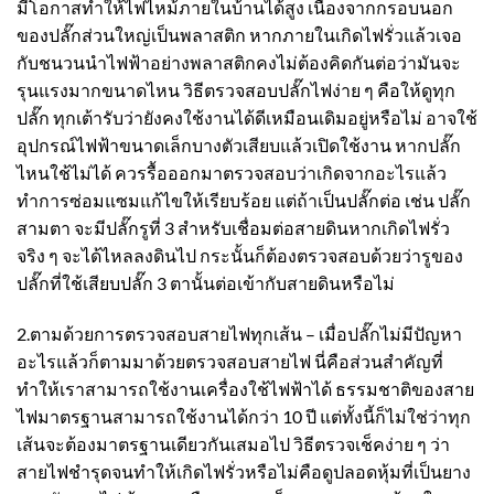
มีโอกาสทำให้ไฟไหม้ภายในบ้านได้สูง เนื่องจากกรอบนอก
ของปลั๊กส่วนใหญ่เป็นพลาสติก หากภายในเกิดไฟรั่วแล้วเจอ
กับชนวนนำไฟฟ้าอย่างพลาสติกคงไม่ต้องคิดกันต่อว่ามันจะ
รุนแรงมากขนาดไหน วิธีตรวจสอบปลั๊กไฟง่าย ๆ คือให้ดูทุก
ปลั๊ก ทุกเต้ารับว่ายังคงใช้งานได้ดีเหมือนเดิมอยู่หรือไม่ อาจใช้
อุปกรณ์ไฟฟ้าขนาดเล็กบางตัวเสียบแล้วเปิดใช้งาน หากปลั๊ก
ไหนใช้ไม่ได้ ควรรื้อออกมาตรวจสอบว่าเกิดจากอะไรแล้ว
ทำการซ่อมแซมแก้ไขให้เรียบร้อย แต่ถ้าเป็นปลั๊กต่อ เช่น ปลั๊ก
สามตา จะมีปลั๊กรูที่ 3 สำหรับเชื่อมต่อสายดินหากเกิดไฟรั่ว
จริง ๆ จะได้ไหลลงดินไป กระนั้นก็ต้องตรวจสอบด้วยว่ารูของ
ปลั๊กที่ใช้เสียบปลั๊ก 3 ตานั้นต่อเข้ากับสายดินหรือไม่
2.ตามด้วยการตรวจสอบสายไฟทุกเส้น – เมื่อปลั๊กไม่มีปัญหา
อะไรแล้วก็ตามมาด้วยตรวจสอบสายไฟ นี่คือส่วนสำคัญที่
ทำให้เราสามารถใช้งานเครื่องใช้ไฟฟ้าได้ ธรรมชาติของสาย
ไฟมาตรฐานสามารถใช้งานได้กว่า 10 ปี แต่ทั้งนี้ก็ไม่ใช่ว่าทุก
เส้นจะต้องมาตรฐานเดียวกันเสมอไป วิธีตรวจเช็คง่าย ๆ ว่า
สายไฟชำรุดจนทำให้เกิดไฟรั่วหรือไม่คือดูปลอดหุ้มที่เป็นยาง