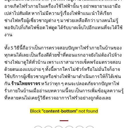
อาจเกิดไฟรั่วภายในเครื่องใช้ไฟฟ้านั้น ๆ อย่าพยายามเอามือ
เปล่าไปสัมผัส หากไม่มีความรู้เรื่องไฟฟ้าแนะนำให้เรียก
ช่างไฟหรือผู้เชี่ยวชาญต่าง ๆ มาช่วยเหลือดีกว่า บางคนไม่รู้
พอจับไปก็เกิดไฟช็อต ไฟดูด ได้รับบาดเจ็บไปอีกแทนที่จะได้ใช้
งาน
ทั้ง 5 วิธีนี้ถือว่าเป็นการตรวจสอบปัญหาไฟรั่วภายในบ้านของ
ทุกคนได้เลย เป็นเรื่องดีด้วยซ้ำที่ตอนแรกอาจยังไม่ต้องไปจ้าง
ช่างไฟมาดูให้ทั่วบ้าน เพราะเราสามารถเช็คพร้อมตรวจสอบ
ด้วยตนเองแบบง่าย ๆ ทั้งนี้หากใครไม่ชัวร์หรือไม่มั่นใจก็อาจ
ใช้บริการผู้เชี่ยวชาญหรือช่างไฟฟ้ามาดำเนินการให้ก็ได้เช่น
กัน
ร้านไทยจราจร
หวังว่าทุก ๆ คนจะปลอดภัยจากปัญหาไฟ
รั่วภายในบ้านเมื่ออ่านบทความนี้จบ เป็นการเพิ่มข้อมูลความรู้
ที่หลายคนไม่เคยรู้วิธีตรวจอาการไฟรั่วอย่างถูกต้องเลย
Block
"content-bottom"
not found