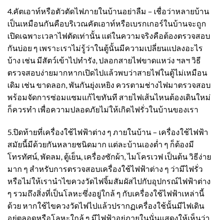
4.คัตเอาท์หรือตัวตัดไฟภายในบ้านอย่าลืม – เชื่อว่าหลายบ้าน
เป็นเหมือนกันคือบริเวณคัตเอาท์หรือเบรกเกอร์ในบ้านจะถูก
เปิดเฉพาะเวลาไฟตัดเท่านั้น แต่ในความจริงคือต้องตรวจสอบ
กันบ่อย ๆ เพราะเราไม่รู้ว่าในตู้นั้นมีความเปลี่ยนแปลงอะไร
บ้าง เช่น มีสัตว์เข้าไปทำรัง, ปลอกสายไฟขาดแหว่ง ฯลฯ วิธี
ตรวจสอบง่ายมากหากเปิดไปแล้วพบว่าสายไฟในตู้ไม่เหมือน
เดิม เช่น ขาดลอก, พันกันยุ่งเหยิง ควรตามช่างไฟมาตรวจสอบ
พร้อมจัดการซ่อมแซมแก้ไขทันที สายไฟเส้นไหนต้องเดินใหม่
ก็ควรทำ เพื่อความปลอดภัยไม่ให้เกิดไฟรั่วในบ้านของเรา
5.ปิดท้ายที่เครื่องใช้ไฟฟ้าต่าง ๆ ภายในบ้าน – เครื่องใช้ไฟฟ้า
สมัยนี้มีด้วยกันหลายชนิดมาก แต่ละบ้านเองต่ำ ๆ ก็ต้องมี
โทรทัศน์, พัดลม, ตู้เย็น, เครื่องซักผ้า, ไมโครเวฟ เป็นต้น วิธีง่าย
มาก ๆ สำหรับการตรวจสอบเครื่องใช้ไฟฟ้าต่าง ๆ ว่ามีไฟรั่ว
หรือไม่ให้เรานำไขควงวัดไฟจิ้มสัมผัสไปกับอุปกรณ์ไฟฟ้าต่าง
ๆ รวมถึงสิ่งที่เป็นโลหะซึ่งอยู่ใกล้ ๆ กับเครื่องใช้ไฟฟ้าเหล่านี้
ด้วย หากใช้ไขควงวัดไฟไปแล้วปรากฏเครื่องใช้นั้นมีไฟเดิน
อยู่ตลอดหรือโลหะใกล้ ๆ มีไฟฟ้าอยู่ภายในนั่นแสดงให้เห็นว่า