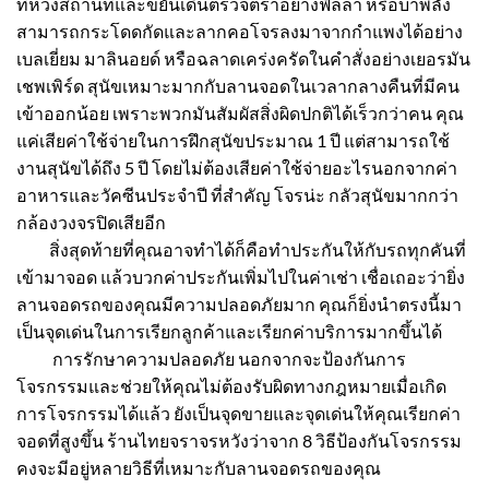
ที่หวงสถานที่และขยันเดินตรวจตราอย่างฟิลล่า หรือบ้าพลัง
สามารถกระโดดกัดและลากคอโจรลงมาจากกำแพงได้อย่าง
เบลเยี่ยม มาลินอยด์ หรือฉลาดเคร่งครัดในคำสั่งอย่างเยอรมัน
เชพเพิร์ด สุนัขเหมาะมากกับลานจอดในเวลากลางคืนที่มีคน
เข้าออกน้อย เพราะพวกมันสัมผัสสิ่งผิดปกติได้เร็วกว่าคน คุณ
แค่เสียค่าใช้จ่ายในการฝึกสุนัขประมาณ 1 ปี แต่สามารถใช้
งานสุนัขได้ถึง 5 ปี โดยไม่ต้องเสียค่าใช้จ่ายอะไรนอกจากค่า
อาหารและวัคซีนประจำปี ที่สำคัญ โจรน่ะ กลัวสุนัขมากกว่า
กล้องวงจรปิดเสียอีก
สิ่งสุดท้ายที่คุณอาจทำได้ก็คือทำประกันให้กับรถทุกคันที่
เข้ามาจอด แล้วบวกค่าประกันเพิ่มไปในค่าเช่า เชื่อเถอะว่ายิ่ง
ลานจอดรถของคุณมีความปลอดภัยมาก คุณก็ยิ่งนำตรงนี้มา
เป็นจุดเด่นในการเรียกลูกค้าและเรียกค่าบริการมากขึ้นได้
การรักษาความปลอดภัย นอกจากจะป้องกันการ
โจรกรรมและช่วยให้คุณไม่ต้องรับผิดทางกฎหมายเมื่อเกิด
การโจรกรรมได้แล้ว ยังเป็นจุดขายและจุดเด่นให้คุณเรียกค่า
จอดที่สูงขึ้น
ร้านไทยจราจร
หวังว่าจาก 8 วิธีป้องกันโจรกรรม
คงจะมีอยู่หลายวิธีที่เหมาะกับลานจอดรถของคุณ