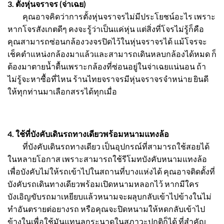
3.
ตั้งหุ่นจราจร (จ่าเฉย)
คุณอาจคิดว่าการตั้งหุ่นจราจรไม่มีประโยชน์อะไร เพราะ
หากโจรสังเกตดีๆ คงจะรู้ว่าเป็นแค่หุ่น แต่สิ่งที่โจรไม่รู้ก็คือ
คุณสามารถซ่อนกล้องวงจรปิดไว้ในหุ่นจราจรได้ แม้โจรจะ
เช็คตำแหน่งกล้องมาแล้วและสามารถเดินหลบกล้องได้หมด ก็
ต้องมาตายน้ำตื้นเพราะกล้องที่ซ่อนอยู่ในจ่าเฉยแน่นอน ถ้า
ไม่รู้จะหาซื้อที่ไหน ร้านไทยจราจรมีหุ่นจราจรจำหน่าย ยินดี
ให้ทุกท่านมาเลือกสรรได้ทุกเมื่อ
4. ใช้
ที่บังคับเดินรถทางเดียว
พร้อมหนามแทงล้อ
ที่บังคับเดินรถทางเดียว เป็นอุปกรณ์ที่สามารถใช้สอยได้
ในหลายโอกาส เพราะสามารถใช้รีโมทบังคับหนามแทงล้อ
เพื่อบังคับไม่ให้รถเข้าไปในสถานที่บางแห่งได้ คุณอาจติดตั้งที่
บังคับรถเดินทางเดียวพร้อมเปิดหนามหลอกไว้ หากมีใคร
บังเอิญขับรถมาเหยียบแล้วหนามจะผลุบกลับเข้าไปข้างในไม่
ทำอันตรายต่อยางรถ หรือคุณจะปิดหนามให้หดกลับเข้าไป
ข้างในเพื่อใช้มันแทนลูกระนาดในสภาวะปกติก็ได้ ที่สำคัญ