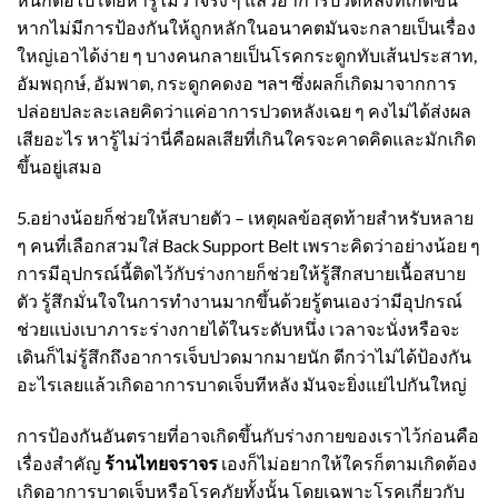
หากไม่มีการป้องกันให้ถูกหลักในอนาคตมันจะกลายเป็นเรื่อง
ใหญ่เอาได้ง่าย ๆ บางคนกลายเป็นโรคกระดูกทับเส้นประสาท,
อัมพฤกษ์, อัมพาต, กระดูกคดงอ ฯลฯ ซึ่งผลก็เกิดมาจากการ
ปล่อยปละละเลยคิดว่าแค่อาการปวดหลังเฉย ๆ คงไม่ได้ส่งผล
เสียอะไร หารู้ไม่ว่านี่คือผลเสียที่เกินใครจะคาดคิดและมักเกิด
ขึ้นอยู่เสมอ
5.อย่างน้อยก็ช่วยให้สบายตัว – เหตุผลข้อสุดท้ายสำหรับหลาย
ๆ คนที่เลือกสวมใส่
Back Support Belt
เพราะคิดว่าอย่างน้อย ๆ
การมีอุปกรณ์นี้ติดไว้กับร่างกายก็ช่วยให้รู้สึกสบายเนื้อสบาย
ตัว รู้สึกมั่นใจในการทำงานมากขึ้นด้วยรู้ตนเองว่ามีอุปกรณ์
ช่วยแบ่งเบาภาระร่างกายได้ในระดับหนึ่ง เวลาจะนั่งหรือจะ
เดินก็ไม่รู้สึกถึงอาการเจ็บปวดมากมายนัก ดีกว่าไม่ได้ป้องกัน
อะไรเลยแล้วเกิดอาการบาดเจ็บทีหลัง มันจะยิ่งแย่ไปกันใหญ่
การป้องกันอันตรายที่อาจเกิดขึ้นกับร่างกายของเราไว้ก่อนคือ
เรื่องสำคัญ
ร้านไทยจราจร
เองก็ไม่อยากให้ใครก็ตามเกิดต้อง
เกิดอาการบาดเจ็บหรือโรคภัยทั้งนั้น โดยเฉพาะโรคเกี่ยวกับ