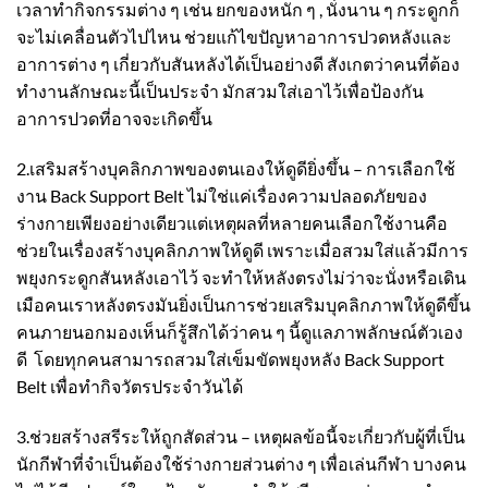
เวลาทำกิจกรรมต่าง ๆ เช่น ยกของหนัก ๆ , นั่งนาน ๆ กระดูกก็
จะไม่เคลื่อนตัวไปไหน ช่วยแก้ไขปัญหาอาการปวดหลังและ
อาการต่าง ๆ เกี่ยวกับสันหลังได้เป็นอย่างดี สังเกตว่าคนที่ต้อง
ทำงานลักษณะนี้เป็นประจำ มักสวมใส่เอาไว้เพื่อป้องกัน
อาการปวดที่อาจจะเกิดขึ้น
2.เสริมสร้างบุคลิกภาพของตนเองให้ดูดียิ่งขึ้น – การเลือกใช้
งาน
Back Support Belt
ไม่ใช่แค่เรื่องความปลอดภัยของ
ร่างกายเพียงอย่างเดียวแต่เหตุผลที่หลายคนเลือกใช้งานคือ
ช่วยในเรื่องสร้างบุคลิกภาพให้ดูดี เพราะเมื่อสวมใส่แล้วมีการ
พยุงกระดูกสันหลังเอาไว้ จะทำให้หลังตรงไม่ว่าจะนั่งหรือเดิน
เมือคนเราหลังตรงมันยิ่งเป็นการช่วยเสริมบุคลิกภาพให้ดูดีขึ้น
คนภายนอกมองเห็นก็รู้สึกได้ว่าคน ๆ นี้ดูแลภาพลักษณ์ตัวเอง
ดี โดยทุกคนสามารถสวมใส่
เข็มขัดพยุงหลัง Back Support
Belt
เพื่อทำกิจวัตรประจำวันได้
3.ช่วยสร้างสรีระให้ถูกสัดส่วน – เหตุผลข้อนี้จะเกี่ยวกับผู้ที่เป็น
นักกีฬาที่จำเป็นต้องใช้ร่างกายส่วนต่าง ๆ เพื่อเล่นกีฬา บางคน