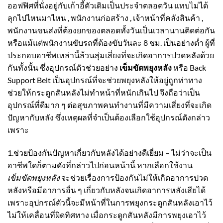
ออฟฟิศที่นั่งอยู่กับเก้าอี้ตัวเดิมเป็นประจำตลอดวัน แทบไม่ได้
ลุกไปไหนมาไหน , พนักงานก่อสร้าง , เจ้าหน้าที่คลังสินค้า ,
พนักงานขนส่งที่ต้องยกของตลอดทั้งวันเป็นเวลานานติดต่อกัน
หรือแม้แต่พนักงานขับรถที่ต้องขับวันละ 8 ชม. เป็นอย่างต่ำ ผู้ที่
ประกอบอาชีพเหล่านี้ล้วนสุ่มเสี่ยงที่จะเกิดอาการปวดหลังด้วย
กันทั้งนั้น ซึ่งอุปกรณ์ตัวช่วยอย่าง
เข็มขัดพยุงหลัง
หรือ
Back
Support Belt
เป็นอุปกรณ์ที่จะช่วย
พยุงหลัง
ให้อยู่ถูกท่าทาง
ช่วยให้กระดูกสันหลังไม่ทำหน้าที่หนักเกินไป จึงถือว่าเป็น
อุปกรณ์ที่ดีมาก ๆ ต่อสุขภาพคนทำงานที่มีความเสี่ยงที่จะเกิด
ปัญหากับหลัง ซึ่งเหตุผลที่จำเป็นต้องเลือกใช้อุปกรณ์ดังกล่าว
เพราะ
1.ช่วยป้องกันปัญหาเกี่ยวกับหลังได้อย่างดีเยี่ยม – ไม่ว่าจะเป็น
อาชีพใดก็ตามดังที่กล่าวไปก่อนหน้านี้ หากเลือกใช้งาน
เข็มขัดพยุงหลัง
จะช่วยเรื่องการป้องกันไม่ให้เกิดอาการปวด
หลังหรือมีอาการอื่น ๆ เกี่ยวกับหลังจนเกิดอาการหลังเสียได้
เพราะอุปกรณ์ตัวนี้จะมีหน้าที่ในการพยุงกระดูกสันหลังเอาไว้
ไม่ให้เคลื่อนที่ผิดทิศทาง เมื่อกระดูกสันหลังมีการพยุงเอาไว้