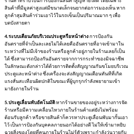
ร้านค้าทราบ เป็นการป้องกันสินค้าสูญหายได้ดี โดยเฉพาะ
สินค้าที่มีมูลค่าสูงแต่มีขนาดเล็กจนยากต่อการมองเห็น หาก
ลูกค้าสุมสินค้าร่วมเอาไว้ในรถเข็นเป็นปริมาณมาก ๆ เพื่อ
บดบังสายตา
4.ระบบเตือนภัยบริเวณประตูหรือหน้าต่าง
การป้องกัน
อันตรายที่จำเป็นละเลยไม่ได้เลยคืออันตรายที่อาจเข้ามาใน
ระหว่างที่ไม่มีเจ้าของร้านหรือลูกค้าอยู่ภายในร้านเลยก็เป็น
ได้ ซึ่งสามารถป้องกันอันตรายจากการกระทำของมิจฉาชีพ
ในลักษณะดังกล่าวได้ด้วยการติดตั้งสัญญาณกันขโมยบริเวณ
ประตูและหน้าต่าง ซึ่งเครื่องจะส่งสัญญาณเตือนทันทีที่เกิด
แรงสั่นสะเทือนผิดปกติในขณะที่ผู้บุกรุกกำลังพยายามเข้า
มายังภายในร้าน
5.
ประตูเลื่อนพับอัตโนมัติ
หากร้านขายของอยู่ระหว่างการจัด
ร้านหรือมีความเคลื่อนไหวภายในร้านค้าแต่ยังไม่พร้อม
ต้อนรับลูกค้า หรือขายสินค้าก็ควรหาประตูเลื่อนพับมากั้นเอา
ไว้ เป็นการป้องกันบุคคลภายนอกได้อย่างดี ไม่ให้เข้ามาหยิบ
ฉวยสิ่งของโดยที่คนภายในร้านไม่รู้ตัวเพราะกำลังวุ่นวายกับ