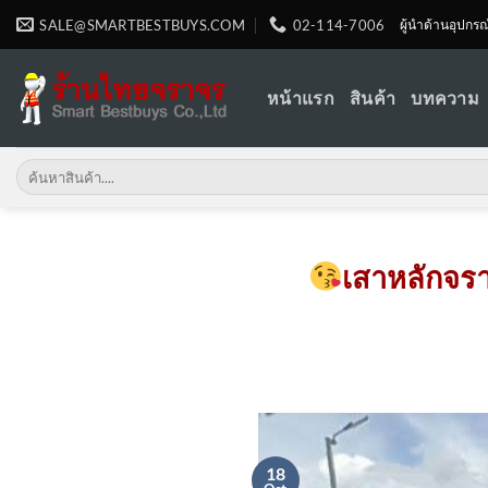
Skip
SALE@SMARTBESTBUYS.COM
02-114-7006
ผู้นำด้านอุปกร
to
content
หน้าแรก
สินค้า
บทความ
Search
for:
เสาหลักจรา
18