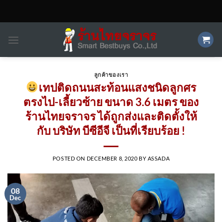
Skip
to
content
ลูกค้าของเรา
เทปติดถนนสะท้อนแสงชนิดลูกศร
ตรงไป-เลี้ยวซ้าย ขนาด 3.6 เมตร ของ
ร้านไทยจราจร ได้ถูกส่งและติดตั้งให้
กับ บริษัท บีซีอีจี เป็นที่เรียบร้อย !
POSTED ON
DECEMBER 8, 2020
BY
ASSADA
08
Dec