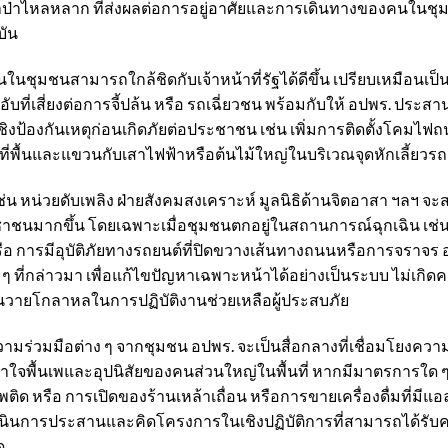
้ำป่าไหลหลาก ที่ส่งผลต่อการอยู่อาศัยและการเดินทางของคนในชุมช
บัน
คนในชุมชนสามารถใกล้ชิดกับเจ้าหน้าที่รัฐได้ดีขึ้น เปรียบเหมือนเ
บที่เสี่ยงต่อการจี้ปล้น หรือ รถเฉี่ยวชน พร้อมกับให้ อปพร. ประสาน
ป้องกันเหตุก่อนเกิดภัยต่อประชาชน เช่น เพิ่มการติดตั้งโคมไฟถ
งที่พื้นและแขวนกับเสาไฟฟ้าหรือต้นไม้ใหญ่ในบริเวณจุดหักเลี้ยวรถ
่น หน่วยดับเพลิง ฝ่ายสังคมสงเคราะห์ มูลนิธิด้านจิตอาสา ฯลฯ 
นมากขึ้น โดยเฉพาะเมื่อชุมชนตกอยู่ในสถานการณ์ฉุกเฉิน เช่น มี
ือ การมีอุบัติภัยทางรถยนต์ที่ปิดขวางเส้นทางถนนหรือการจราจร 
ง ๆ ที่กล่าวมา เพื่อแก้ไขปัญหาเฉพาะหน้าได้อย่างเป็นระบบ ไม่เกิ
่นวายโกลาหลในการปฏิบัติงานช่วยเหลือผู้ประสบภัย
มร่วมมือต่าง ๆ จากชุมชน อปพร. จะเป็นสื่อกลางที่เชื่อมโยงความ
เข้าใจพื้นเพและอุปนิสัยของคนส่วนใหญ่ในพื้นที่ หากมีมาตรการใด
ิด หรือ การเปิดของร้านเหล้าเถื่อน หรือการขายเครื่องดื่มที่มีแอ
ดำเนินการประสานและคิดโครงการในเชิงปฏิบัติการที่สามารถได้ร
ด