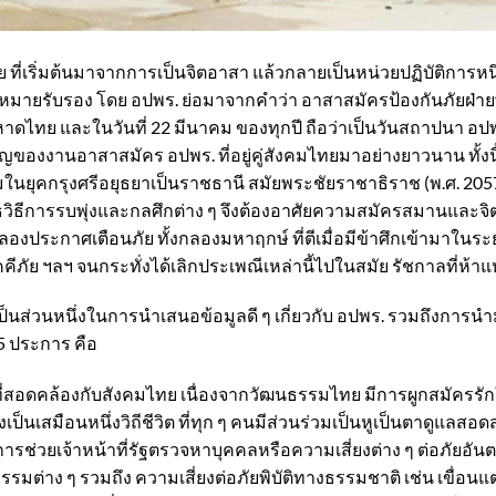
ย ที่เริ่มต้นมาจากการเป็นจิตอาสา แล้วกลายเป็นหน่วยปฏิบัติการ
ฎหมายรับรอง โดย อปพร. ย่อมาจากคำว่า อาสาสมัครป้องกันภัยฝ่ายพล
ย และในวันที่ 22 มีนาคม ของทุกปี ถือว่าเป็นวันสถาปนา อปพร. 
องงานอาสาสมัคร อปพร. ที่อยู่คู่สังคมไทยมาอย่างยาวนาน ทั้งนี
มในยุคกรุงศรีอยุธยาเป็นราชธานี สมัยพระชัยราชาธิราช (พ.ศ. 2057-
วิธีการรบพุ่งและกลศึกต่าง ๆ จึงต้องอาศัยความสมัครสมานและจิ
องประกาศเตือนภัย ทั้งกลองมหาฤกษ์ ที่ตีเมื่อมีข้าศึกเข้ามาใน
ัคคีภัย ฯลฯ จนกระทั่งได้เลิกประเพณีเหล่านี้ไปในสมัย รัชกาลที่ห้า
็นส่วนหนึ่งในการนำเสนอข้อมูลดี ๆ เกี่ยวกับ อปพร. รวมถึงการนำมา
5 ประการ คือ
ที่สอดคล้องกับสังคมไทย เนื่องจากวัฒนธรรมไทย มีการผูกสมัครรั
็นเสมือนหนึ่งวิถีชีวิต ที่ทุก ๆ คนมีส่วนร่วมเป็นหูเป็นตาดูแลสอดส
รช่วยเจ้าหน้าที่รัฐตรวจหาบุคคลหรือความเสี่ยงต่าง ๆ ต่อภัยอันต
มต่าง ๆ รวมถึง ความเสี่ยงต่อภัยพิบัติทางธรรมชาติ เช่น เขื่อนแตกร