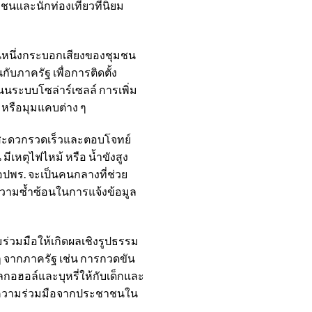
นและนักท่องเที่ยวที่นิยม
ป็นหนึ่งกระบอกเสียงของชุมชน
กับภาครัฐ เพื่อการติดตั้ง
นนระบบโซล่าร์เซลล์ การเพิ่ม
 หรือมุมแคบต่าง ๆ
จะสะดวกรวดเร็วและตอบโจทย์
เหตุไฟไหม้ หรือ น้ำขังสูง
อปพร. จะเป็นคนกลางที่ช่วย
ดความซ้ำซ้อนในการแจ้งข้อมูล
ร่วมมือให้เกิดผลเชิงรูปธรรม
 ๆ จากภาครัฐ เช่น การกวดขัน
ลกอฮอล์และบุหรี่ให้กับเด็กและ
ับความร่วมมือจากประชาชนใน