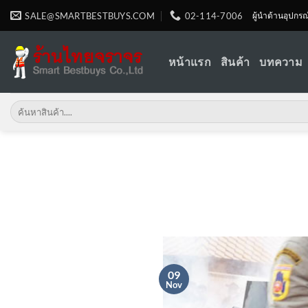
Skip
SALE@SMARTBESTBUYS.COM
02-114-7006
ผู้นำด้านอุปกร
to
content
หน้าแรก
สินค้า
บทความ
Search
for:
09
Nov