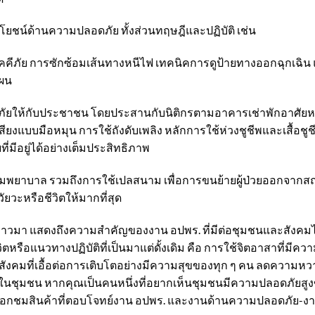
ระโยชน์ด้านความปลอดภัย ทั้งส่วนทฤษฎีและปฏิบัติ เช่น
ัคคีภัย การซักซ้อมเส้นทางหนีไฟ เทคนิคการดูป้ายทางออกฉุกเฉ
แผน
นภัยให้กับประชาชน โดยประสานกับนิติกรตามอาคารเช่าพักอาศัยหร
ยงแบบมือหมุน การใช้ถังดับเพลิง หลักการใช้ห่วงชูชีพและเสื้อชูชี
ี่มีอยู่ได้อย่างเต็มประสิทธิภาพ
มพยาบาล รวมถึงการใช้เปลสนาม เพื่อการขนย้ายผู้ป่วยออกจากสถาน
ัยวะหรือชีวิตให้มากที่สุด
ที่กล่าวมา แสดงถึงความสำคัญของงาน อปพร. ที่มีต่อชุมชนและสังคม
ชีวิตหรือแนวทางปฏิบัติที่เป็นมาแต่ดั้งเดิม คือ การใช้จิตอาสาที่
าพสังคมที่เอื้อต่อการเติบโตอย่างมีความสุขของทุก ๆ คน ลดความ
 ในชุมชน หากคุณเป็นคนหนึ่งที่อยากเห็นชุมชนมีความปลอดภัยสูงข
อกชมสินค้าที่ตอบโจทย์งาน อปพร. และงานด้านความปลอดภัย-งาน