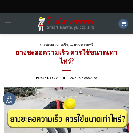
Skip
to
content
ยางชะลอความเร็ว
,
แจกบทความฟรี
ยางชะลอความเร็ว ควรใช้ขนาดเท่า
ไหร่?
POSTED ON
APRIL 1, 2021
BY
ASSADA
01
Apr