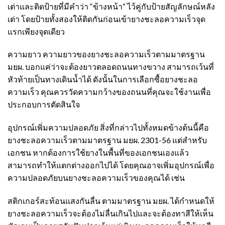
เต่าและติดป้ายที่มีคำว่า “ข้างหน้า” ไว้คู่กับป้ายสัญลักษณ์หลัง
เต่า โดยป้ายทั้งสองให้ติดกันก่อนเข้ายางชะลอความเร็วจุด
แรกเพียงจุดเดียว
ความยาว ความยาวของ
ยางชะลอความเร็ว
ตามมาตรฐาน
มยผ. บอกแค่ว่าจะต้องยาวตลอดถนนทางขวาง สามารถเว้นที่
หัวท้ายเป็นทางเดินน้ำได้ ดังนั้นในการเลือกซื้อ
ยางชะลอ
ความเร็ว
คุณควรวัดความกว้างของถนนที่คุณจะใช้งานเพื่อ
ประกอบการตัดสินใจ
อุปกรณ์เพิ่มความปลอดภัย สิ่งที่กล่าวไปทั้งหมดข้างต้นนี้คือ
ยางชะลอความเร็ว
ตามมาตรฐาน มยผ. 2301-56 แต่สำหรับ
เอกชน หากต้องการใช้ยางในพื้นที่ของเอกชนเองแล้ว
สามารถทำให้แตกต่างออกไปได้ โดยคุณอาจเพิ่มอุปกรณ์เพื่อ
ความปลอดภัยบนยางชะลอความเร็วของคุณได้ เช่น
สติกเกอร์สะท้อนแสงกันลื่น ตามมาตรฐาน มยผ. ได้กำหนดให้
ยางชะลอความเร็ว
จะต้องไม่ลื่นเกินไปและจะต้องทาสีให้เห็น