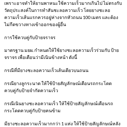
เพราะอาจทำให้ยานพาหนะใช้ความเร็วมากเกินไป ไม่ตรงกับ
วัตถุประสงค์ในการทำสันชะลอความเร็ว โดย
ยางชะลอ
ความเร็ว
เส้นแรกควรอยู่ห่างจากหัวถนน 100 เมตร และต้อง
ไม่กีดขวางทางเข้าออกของผู้อื่น
การใช้ควบคู่กับ
ป้ายจราจร
มาตรฐาน มยผ. กำหนดให้ใช้
ยางชะลอความเร็ว
ร่วมกับ
ป้าย
จราจร
เพื่อเตือนว่ามีเนินข้างหน้า ดังนี้
กรณีที่มี
ยางชะลอความเร็ว
เส้นเดียวบนถนน
กรณียางลูกระนาด ให้ใช้ป้ายสัญลักษณ์เตือนรถกระโดด
ควบคู่กับป้ายจำกัดความเร็ว
กรณีเนิน
ยางชะลอความเร็ว
ให้ใช้ป้ายสัญลักษณ์เตือนรถ
กระโดดควบคู่กับป้ายคนข้าม
มี
ยางชะลอความเร็ว
มากกว่า 1 แห่ง ให้ใช้ป้ายสัญลักษณ์หลัง