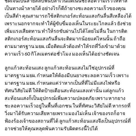
ชัดเจนเป็นลายสลับฟันปลาเว้นแต่เนินชะลอความเร็วให้ทาสี
เป็นทางม้าลายได้ อย่างไรก็ดีถ้า
ยางชะลอความเร็ว
ของคุณ
เป็นสีดำ คุณสามารถใช้สติกเกอร์สะท้อนแสงกันลื่นสีเหลืองได้
เพราะนอกจากจะทำให้ผู้ขับขี่มองเห็นในระยะไกลแล้ว ยังช่วย
เพิ่มแรงเสียดทาน ทำให้รถขับผ่านไปได้โดยไม่ลื่น ในการติด
สติกเกอร์สะท้อนแสงกันลื่นจะติดมากน้อยแค่ไหนนั้น ถ้าถือ
ตามมาตรฐาน มยผ. เมื่อติดแล้วต้องทำให้รถที่วิ่งเข้ามาด้วย
ความเร็ว 60 กิโลเมตรต่อชั่วโมง มองเห็นได้อย่างชัดเจน
ลูกแก้วสะท้อนแสง ลูกแก้วสะท้อนแสงไม่ใช่อุปกรณ์ที่
มาตรฐาน มยผ. กำหนดให้ต้องมีบน
ยางชะลอความเร็ว
เพราะ
มาตรฐาน มยผ. กำหนดแค่ว่าหากเป็นที่ที่ไม่มีแสงไฟหรือ
ทัศนวิสัยไม่ดี ให้ติดป้ายเตือนสะท้อนแสงเท่านั้น แต่ลูกแก้ว
สะท้อนแสงก็เป็นอุปกรณ์เพิ่มความปลอดภัย เพราะหาก
ยาง
ชะลอความเร็ว
อยู่ในพื้นที่เอกชน ในที่ทัศนะวิสัยไม่ดี หากรถที่
วิ่งมาได้รับความเสียหายเพราะมองไม่เห็น เจ้าของรถก็อาจ
ฟ้องร้องเจ้าของสถานที่ได้ ลูกแก้วสะท้อนแสงจึงเป็นอุปกรณ์ที่
อาจช่วยให้คุณหลุดพ้นความรับผิดตรงนี้ไปได้